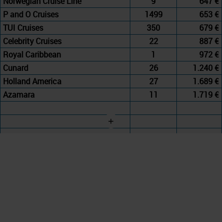
Norwegian Cruise Line
9
647 €
P and O Cruises
1499
653 €
TUI Cruises
350
679 €
Celebrity Cruises
22
887 €
Royal Caribbean
1
972 €
Cunard
26
1.240 €
Holland America
27
1.689 €
Azamara
11
1.719 €
+