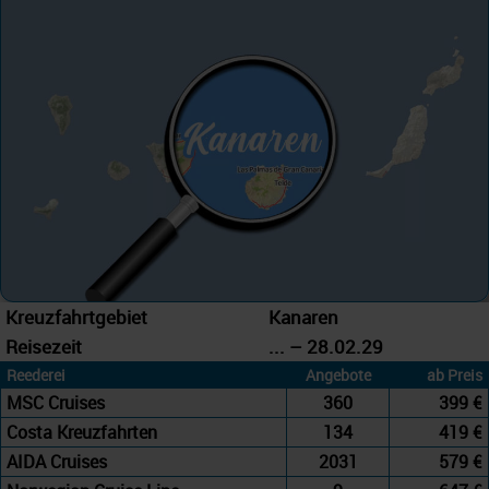
Kreuzfahrtgebiet
Kanaren
Reisezeit
... – 28.02.29
Reederei
Angebote
ab Preis
MSC Cruises
360
399 €
Costa Kreuzfahrten
134
419 €
AIDA Cruises
2031
579 €