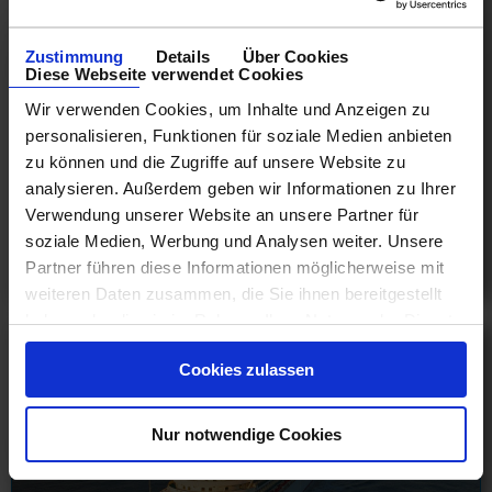
Zustimmung
Details
Über Cookies
Diese Webseite verwendet Cookies
Kanaren Kreuzfahrten ab Barcelona
Wir verwenden Cookies, um Inhalte und Anzeigen zu
AIDA LIGHT Andalusien & Kanaren ab Barcelona 1 8
personalisieren, Funktionen für soziale Medien anbieten
Tage ab Barcelona an Las Palmas
zu können und die Zugriffe auf unsere Website zu
01.11.26 - 11.11.27
analysieren. Außerdem geben wir Informationen zu Ihrer
649 €
Verwendung unserer Website an unsere Partner für
soziale Medien, Werbung und Analysen weiter. Unsere
ab
Partner führen diese Informationen möglicherweise mit
am 01.11.26
weiteren Daten zusammen, die Sie ihnen bereitgestellt
haben oder die sie im Rahmen Ihrer Nutzung der Dienste
gesammelt haben.
Cookies zulassen
Nur notwendige Cookies