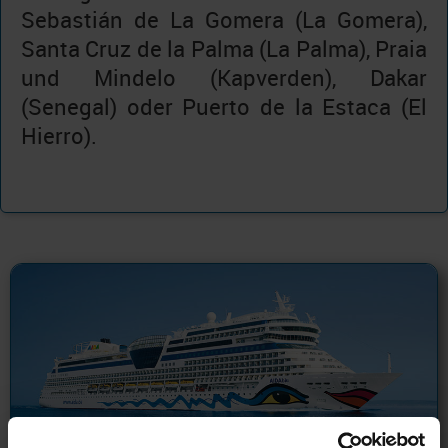
Sebastián de La Gomera (La Gomera),
Santa Cruz de la Palma (La Palma), Praia
und Mindelo (Kapverden), Dakar
(Senegal) oder Puerto de la Estaca (El
Hierro).