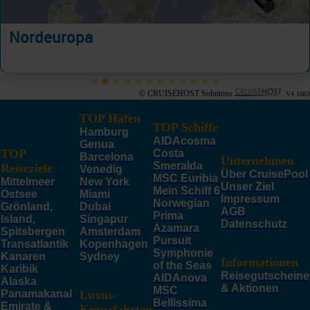
Nordeuropa
© CRUISEHOST Solutions
V4.1663
TOP Häfen
TOP Schiffe
Hamburg
AIDAcosma
Genua
TOP
Costa
Barcelona
Unternehmen
Smeralda
Reiseziele
Venedig
Über CruisePool
MSC Euribia
Mittelmeer
New York
Unser Ziel
Mein Schiff 6
Ostsee
Miami
Impressum
Norwegian
Grönland,
Dubai
AGB
Prima
Island,
Singapur
Datenschutz
Azamara
Spitsbergen
Amsterdam
Pursuit
Transatlantik
Kopenhagen
Symphonie
Kanaren
Sydney
Informationen
of the Seas
Karibik
Reisegutscheine
AIDAnova
Alaska
& Aktionen
MSC
Panamakanal
Luxus-
Bellissima
Emirate &
Kreuzfahrten