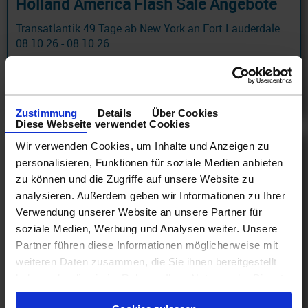
Holland America Flash Sale Angebote
Transatlantik 49 Tage ab New York an Fort Lauderdale
08.10.26 - 08.10.26
6.253 €
ab
am 08.10.26
Zustimmung
Details
Über Cookies
Diese Webseite verwendet Cookies
Wir verwenden Cookies, um Inhalte und Anzeigen zu
personalisieren, Funktionen für soziale Medien anbieten
zu können und die Zugriffe auf unsere Website zu
analysieren. Außerdem geben wir Informationen zu Ihrer
Verwendung unserer Website an unsere Partner für
soziale Medien, Werbung und Analysen weiter. Unsere
Partner führen diese Informationen möglicherweise mit
weiteren Daten zusammen, die Sie ihnen bereitgestellt
haben oder die sie im Rahmen Ihrer Nutzung der Dienste
gesammelt haben.