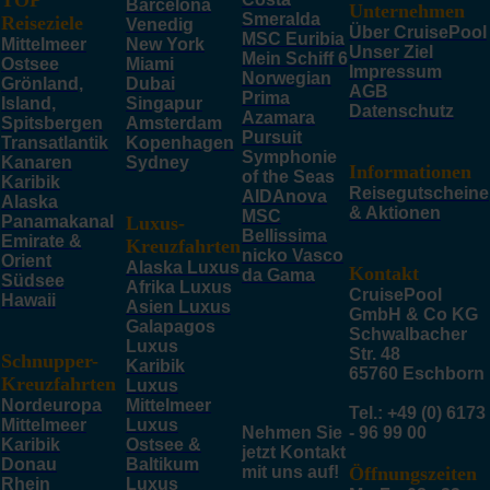
TOP
Barcelona
Unternehmen
Smeralda
Reiseziele
Venedig
Über CruisePool
MSC Euribia
Mittelmeer
New York
Unser Ziel
Mein Schiff 6
Ostsee
Miami
Impressum
Norwegian
Grönland,
Dubai
AGB
Prima
Island,
Singapur
Datenschutz
Azamara
Spitsbergen
Amsterdam
Pursuit
Transatlantik
Kopenhagen
Symphonie
Kanaren
Sydney
Informationen
of the Seas
Karibik
Reisegutscheine
AIDAnova
Alaska
& Aktionen
MSC
Panamakanal
Luxus-
Bellissima
Emirate &
Kreuzfahrten
nicko Vasco
Orient
Alaska Luxus
Kontakt
da Gama
Südsee
Afrika Luxus
CruisePool
Hawaii
Asien Luxus
GmbH & Co KG
Galapagos
Schwalbacher
Luxus
Str. 48
Schnupper-
Karibik
65760 Eschborn
Kreuzfahrten
Luxus
Nordeuropa
Mittelmeer
Tel.: +49 (0) 6173
Mittelmeer
Luxus
Nehmen Sie
- 96 99 00
Karibik
Ostsee &
jetzt Kontakt
Donau
Baltikum
mit uns auf!
Öffnungszeiten
Rhein
Luxus