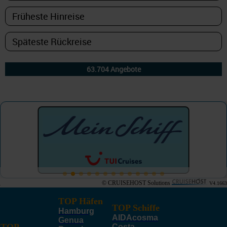
© CRUISEHOST Solutions
V4.1663
TOP Häfen
TOP Schiffe
Hamburg
AIDAcosma
Genua
Costa