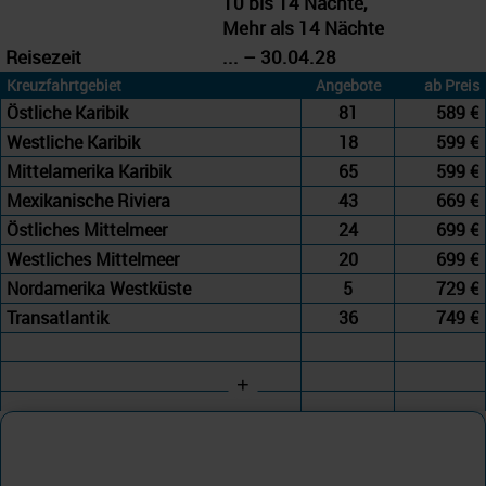
10 bis 14 Nächte,
Mehr als 14 Nächte
Reisezeit
... – 30.04.28
Kreuzfahrtgebiet
Angebote
ab Preis
Östliche Karibik
81
589 €
Westliche Karibik
18
599 €
Mittelamerika Karibik
65
599 €
Mexikanische Riviera
43
669 €
Östliches Mittelmeer
24
699 €
Westliches Mittelmeer
20
699 €
Nordamerika Westküste
5
729 €
Transatlantik
36
749 €
+
Holland America
Westliches Mittelmeer