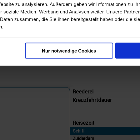
Website zu analysieren. Außerdem geben wir Informationen zu I
Östliches Mittelmeer 8 Tage ab Piräus, Athen an Civitavecchia - Rom
r soziale Medien, Werbung und Analysen weiter. Unsere Partner
16.08.26 - 02.12.28
 Daten zusammen, die Sie ihnen bereitgestellt haben oder die s
699 €
n.
ab
am 12.02.28
Nur notwendige Cookies
Reederei
Kreuzfahrtdauer
Reisezeit
Schiff
Zuiderdam