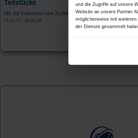
Teilstücke
und die Zugriffe auf unsere 
Website an unsere Partner fü
Mit der Volendam oder Zuiderdam
möglicherweise mit weiteren
05.01.27 - 28.03.28
der Dienste gesammelt habe
7.399 €
ab
am 22.03.27
Holland America
Eurodam