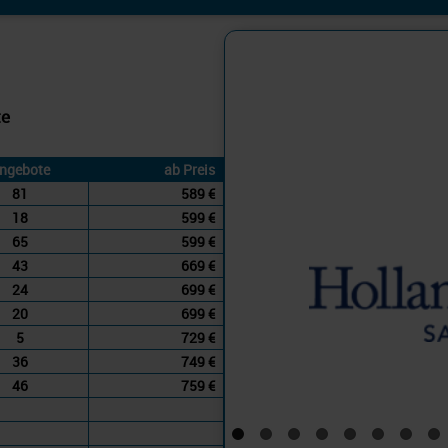
Holland Ameri
Westliches Mi
te
ngebote
ab Preis
81
589 €
18
599 €
65
599 €
43
669 €
24
699 €
20
699 €
5
729 €
36
749 €
46
759 €