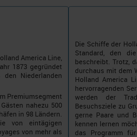
Die Schiffe der Hol
Standard, den di
olland America Line,
beschreibt. Trotz, 
 Jahr 1873 gegründet
durchaus mit dem W
s den Niederlanden
Holland America L
hervorragenden Serv
er im Premiumsegment
werden der Trad
n Gästen nahezu 500
Besuchsziele zu Gru
häfen in 98 Ländern.
gerne Paare und B
ie von eintägigen
kennen lernen möcht
oyages von mehr als
das Programm für 