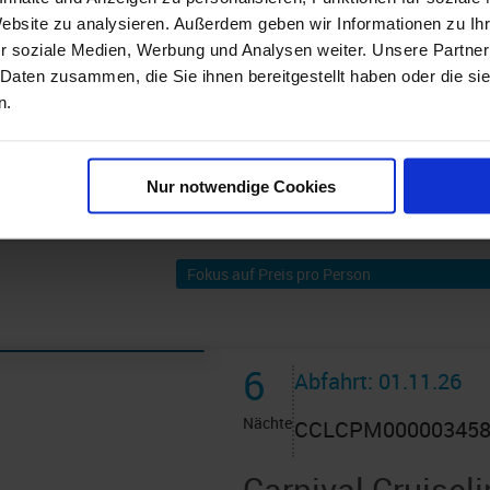
Website zu analysieren. Außerdem geben wir Informationen zu I
r soziale Medien, Werbung und Analysen weiter. Unsere Partner
szinierenden Orten auf der Welt gilt es auf einer Kreuzf
 Daten zusammen, die Sie ihnen bereitgestellt haben oder die s
hslungsreiche Küche, Erholung für Körper und Geist 
n.
rkenswert. Schiffe unterschiedlicher Reedereien biete
r sportlichen Erfahrung auch den weiten Blick über da
h mit einem versierten Betreuerteam erleben Sie ein Abe
Nur notwendige Cookies
6
Abfahrt: 01.11.26
Nächte
CCLCPM00000345
Carnival Cruisel