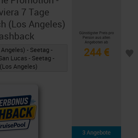
viera 7 Tage
h (Los Angeles)
Cashback
Günstigster Preis pro
Person aus allen
Angeboten ab
244 €
Angeles) - Seetag -
an Lucas - Seetag -
(Los Angeles)
3 Angebote