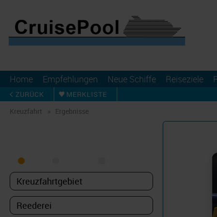
Home
Empfehlungen
Neue Schiffe
Reiseziele
ZURÜCK
MERKLISTE
Kreuzfahrt
Ergebnisse
KREUZFAHRT FINDEN
MEER
FLUSS
NUR PAKETE