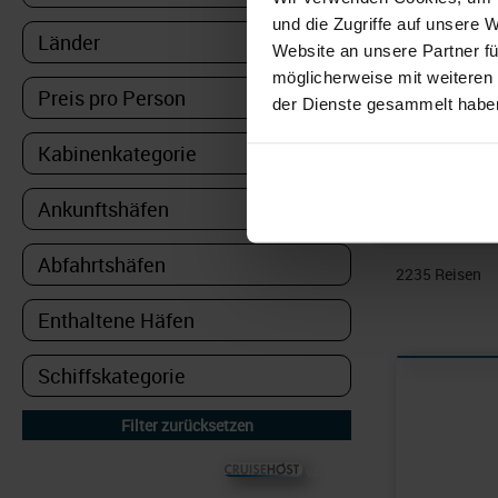
und die Zugriffe auf unsere 
Website an unsere Partner fü
Neben fa
möglicherweise mit weiteren
ob abwec
der Dienste gesammelt habe
als beme
neben de
natürlic
2235
Reisen
© CRUISEHOST Solutions
V4.1663