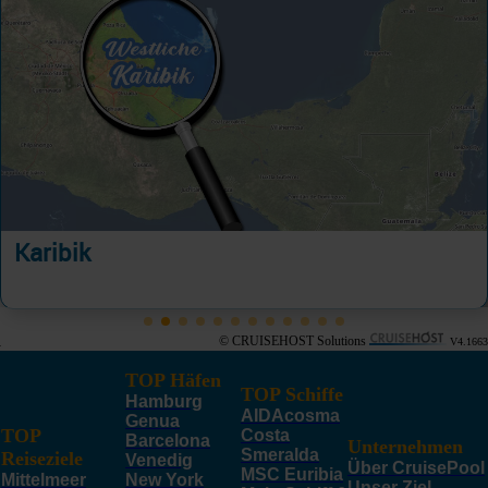
Karibik
© CRUISEHOST Solutions
V4.1663
TOP Häfen
TOP Schiffe
Hamburg
AIDAcosma
Genua
TOP
Costa
Barcelona
Unternehmen
Smeralda
Reiseziele
Venedig
Über CruisePool
MSC Euribia
Mittelmeer
New York
Unser Ziel