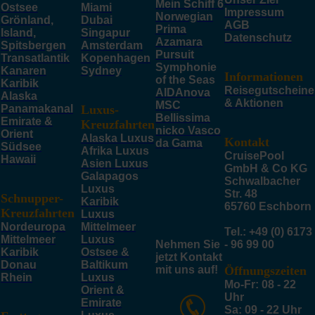
Mein Schiff 6
Ostsee
Miami
Impressum
Norwegian
Grönland,
Dubai
AGB
Prima
Island,
Singapur
Datenschutz
Azamara
Spitsbergen
Amsterdam
Pursuit
Transatlantik
Kopenhagen
Symphonie
Kanaren
Sydney
Informationen
of the Seas
Karibik
Reisegutscheine
AIDAnova
Alaska
& Aktionen
MSC
Panamakanal
Luxus-
Bellissima
Emirate &
Kreuzfahrten
nicko Vasco
Orient
Alaska Luxus
Kontakt
da Gama
Südsee
Afrika Luxus
CruisePool
Hawaii
Asien Luxus
GmbH & Co KG
Galapagos
Schwalbacher
Luxus
Str. 48
Schnupper-
Karibik
65760 Eschborn
Kreuzfahrten
Luxus
Nordeuropa
Mittelmeer
Tel.: +49 (0) 6173
Mittelmeer
Luxus
Nehmen Sie
- 96 99 00
Karibik
Ostsee &
jetzt Kontakt
Donau
Baltikum
mit uns auf!
Öffnungszeiten
Rhein
Luxus
Mo-Fr: 08 - 22
Orient &
Uhr
Emirate
Sa: 09 - 22 Uhr