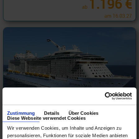
1.196 €
ab
am 16.03.27
Hawaii ab Honolulu
Zustimmung
Details
Über Cookies
Diese Webseite verwendet Cookies
Hawaii 9 Tage ab Honolulu an Vancouver mit Cashback
Wir verwenden Cookies, um Inhalte und Anzeigen zu
15.08.26 - 21.05.28
personalisieren, Funktionen für soziale Medien anbieten