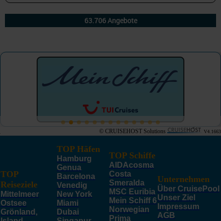
© CRUISEHOST Solutions
V4.1663
TOP Häfen
TOP Schiffe
Hamburg
AIDAcosma
Genua
TOP
Costa
Barcelona
Unternehmen
Smeralda
Reiseziele
Venedig
Über CruisePool
MSC Euribia
Mittelmeer
New York
Unser Ziel
Mein Schiff 6
Ostsee
Miami
Impressum
Norwegian
Grönland,
Dubai
AGB
Prima
Island,
Singapur