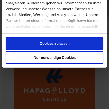
9.342 €
analysieren. Außerdem geben wir Informationen zu Ihrer
ab
Verwendung unserer Website an unsere Partner für
am 05.03.27
soziale Medien, Werbung und Analysen weiter. Unsere
Partner führen diese Informationen möglicherweise mit
weiteren Daten zusammen, die Sie ihnen bereitgestellt
haben oder die sie im Rahmen Ihrer Nutzung der Dienste
gesammelt haben.
Cookies zulassen
Hapag-Lloyd Cruises
Nur notwendige Cookies