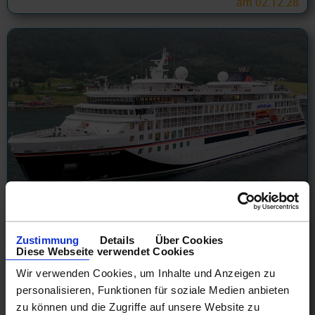
am 02.12.28
Hapag Lloyd Pazifik inkl. Südsee
Zustimmung
Details
Über Cookies
SPI2703 Neuseeland und Neukaledonien: Die Kraft der
Diese Webseite verwendet Cookies
Natur in neuer Dimension 18 Tage ab Christchurch an
Nouméa mit Cashback
Wir verwenden Cookies, um Inhalte und Anzeigen zu
10.02.27 - 24.02.28
personalisieren, Funktionen für soziale Medien anbieten
zu können und die Zugriffe auf unsere Website zu