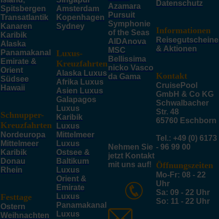
Datenschutz
Azamara
Spitsbergen
Amsterdam
Pursuit
Transatlantik
Kopenhagen
Symphonie
Kanaren
Sydney
Informationen
of the Seas
Karibik
Reisegutscheine
AIDAnova
Alaska
& Aktionen
MSC
Panamakanal
Luxus-
Bellissima
Emirate &
Kreuzfahrten
nicko Vasco
Orient
Alaska Luxus
Kontakt
da Gama
Südsee
Afrika Luxus
CruisePool
Hawaii
Asien Luxus
GmbH & Co KG
Galapagos
Schwalbacher
Luxus
Str. 48
Schnupper-
Karibik
65760 Eschborn
Kreuzfahrten
Luxus
Nordeuropa
Mittelmeer
Tel.: +49 (0) 6173
Mittelmeer
Luxus
Nehmen Sie
- 96 99 00
Karibik
Ostsee &
jetzt Kontakt
Donau
Baltikum
mit uns auf!
Öffnungszeiten
Rhein
Luxus
Mo-Fr: 08 - 22
Orient &
Uhr
Emirate
Sa: 09 - 22 Uhr
Festtage
Luxus
So: 11 - 22 Uhr
Panamakanal
Ostern
Luxus
Weihnachten