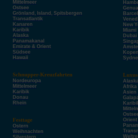
Mittelmeer
Hamb
Ostsee
Genu
Grönland, Island, Spitsbergen
Barce
Transatlantik
Vened
Kanaren
New Y
Karibik
Miami
Alaska
Dubai
Panamakanal
Singa
Emirate & Orient
Amste
Südsee
Kope
Hawaii
Sydne
Schnupper-Kreuzfahrten
Luxus
Nordeuropa
Alask
Mittelmeer
Afrika
Karibik
Asien
Donau
Galap
Rhein
Karibi
Mittel
Ostse
Festtage
Orient
Panam
Ostern
Trans
Weihnachten
Weltr
Silvestern