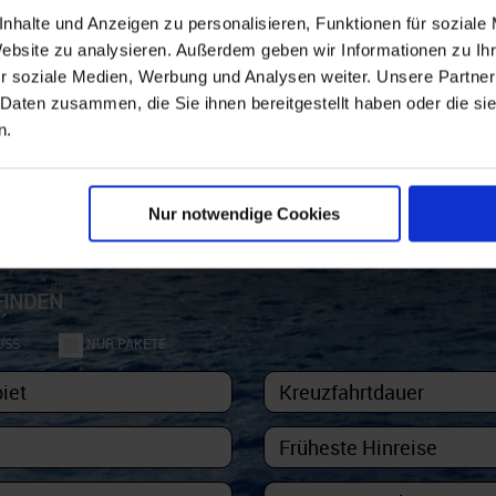
nhalte und Anzeigen zu personalisieren, Funktionen für soziale
Website zu analysieren. Außerdem geben wir Informationen zu I
r soziale Medien, Werbung und Analysen weiter. Unsere Partner
 Daten zusammen, die Sie ihnen bereitgestellt haben oder die s
e nur für Newsletter - Abonnente
n.
Nur notwendige Cookies
FINDEN
USS
NUR PAKETE