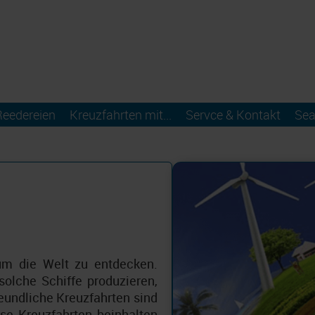
Reedereien
Kreuzfahrten mit...
Servce & Kontakt
Sea
 um die Welt zu entdecken.
solche Schiffe produzieren,
eundliche Kreuzfahrten sind
ese Kreuzfahrten beinhalten