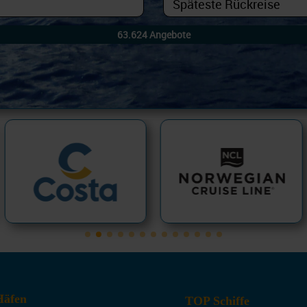
äfen
TOP Schiffe