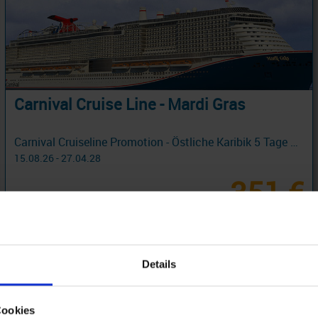
Carnival Cruise Line - Mardi Gras
Carnival Cruiseline Promotion - Östliche Karibik 5 Tage ab/an Port Canaveral + Early Saver mit Cashback
15.08.26 - 27.04.28
351 €
ab
am 09.12.27
Details
Cookies