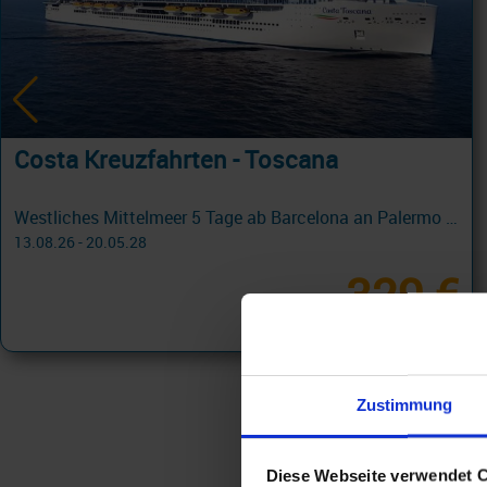
Costa Kreuzfahrten - Toscana
Westliches Mittelmeer 5 Tage ab Barcelona an Palermo mit Cashback
13.08.26 - 20.05.28
329 €
ab
am 22.11.26
Zustimmung
Diese Webseite verwendet 