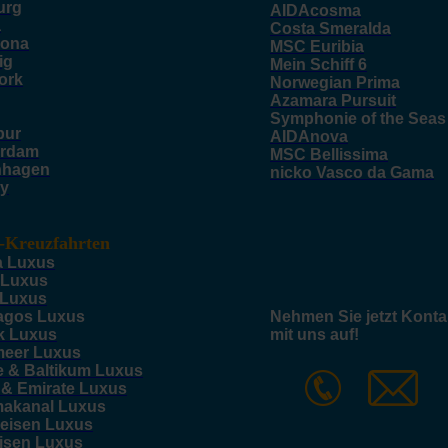
urg
AIDAcosma
a
Costa Smeralda
lona
MSC Euribia
ig
Mein Schiff 6
ork
Norwegian Prima
Azamara Pursuit
Symphonie of the Seas
pur
AIDAnova
rdam
MSC Bellissima
nhagen
nicko Vasco da Gama
y
-Kreuzfahrten
a Luxus
 Luxus
 Luxus
agos Luxus
Nehmen Sie jetzt Konta
k Luxus
mit uns auf!
meer Luxus
e & Baltikum Luxus
 & Emirate Luxus
akanal Luxus
reisen Luxus
eisen Luxus