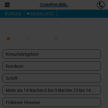
ZURÜCK
MERKLISTE
KREUZFAHRT FINDEN
MEER
FLUSS
NUR PAKETE