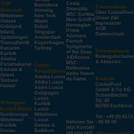
TOP
Costa
Barcelona
Unternehmen
Smeralda
Reiseziele
Venedig
Über CruisePool
MSC Euribia
Mittelmeer
New York
Unser Ziel
Mein Schiff 6
Ostsee
Miami
Impressum
Norwegian
Grönland,
Dubai
AGB
Prima
Island,
Singapur
Datenschutz
Azamara
Spitsbergen
Amsterdam
Pursuit
Transatlantik
Kopenhagen
Symphonie
Kanaren
Sydney
Informationen
of the Seas
Karibik
Reisegutscheine
AIDAnova
Alaska
& Aktionen
MSC
Panamakanal
Luxus-
Bellissima
Emirate &
Kreuzfahrten
nicko Vasco
Orient
Alaska Luxus
Kontakt
da Gama
Südsee
Afrika Luxus
CruisePool
Hawaii
Asien Luxus
GmbH & Co KG
Galapagos
Schwalbacher
Luxus
Str. 48
Schnupper-
Karibik
65760 Eschborn
Kreuzfahrten
Luxus
Nordeuropa
Mittelmeer
Tel.: +49 (0) 6173
Mittelmeer
Luxus
Nehmen Sie
- 96 99 00
Karibik
Ostsee &
jetzt Kontakt
Donau
Baltikum
mit uns auf!
Öffnungszeiten