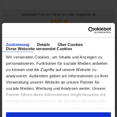
Günstigster Preis pro Person aus allen Angeboten ab
450 €
3 Angebote
ansehen ›
Zustimmung
Details
Über Cookies
Diese Webseite verwendet Cookies
Wir verwenden Cookies, um Inhalte und Anzeigen zu
personalisieren, Funktionen für soziale Medien anbieten
6
zu können und die Zugriffe auf unsere Website zu
Abfahrt: 07.02.27
analysieren. Außerdem geben wir Informationen zu Ihrer
Nächte
Verwendung unserer Website an unsere Partner für
RA294273270213
soziale Medien, Werbung und Analysen weiter. Unsere
Partner führen diese Informationen möglicherweise mit
Westliche Karibik 7 Tage ab/an
weiteren Daten zusammen, die Sie ihnen bereitgestellt
Fort Lauderdale mit Cashback
haben oder die sie im Rahmen Ihrer Nutzung der Dienste
gesammelt haben.