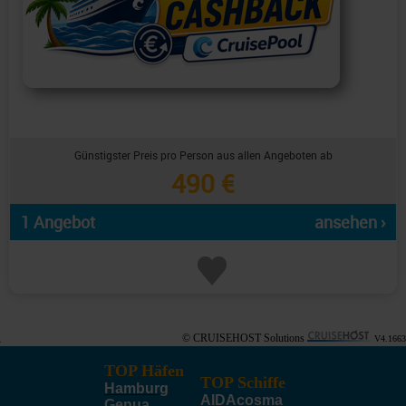
Günstigster Preis pro Person aus allen Angeboten ab
490 €
1 Angebot
ansehen ›
© CRUISEHOST Solutions
V4.1663
TOP Häfen
TOP Schiffe
Hamburg
AIDAcosma
Genua