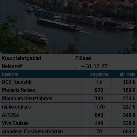
Kreuzfahrtgebiet
Flüsse
Reisezeit
... – 31.12.27
Reederei
Angebote
ab Preis
DCS Touristik
15
109 €
Phoenix Reisen
920
159 €
Plantours Kreuzfahrten
143
219 €
nicko cruises
1176
227 €
A-ROSA
843
348 €
Viva Cruises
449
525 €
Amadeus Flusskreuzfahrten
78
663 €