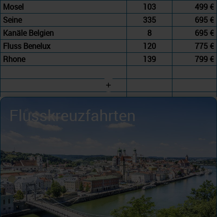
Mosel
103
499 €
Seine
335
695 €
Kanäle Belgien
8
695 €
Fluss Benelux
120
775 €
Rhone
139
799 €
+
Flusskreuzfahrten