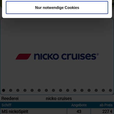
Nur notwendige Cookies
Celina
Reederei
nicko cruises
Schiff
Angebote
ab Preis
MS nickoSpirit
43
227 €