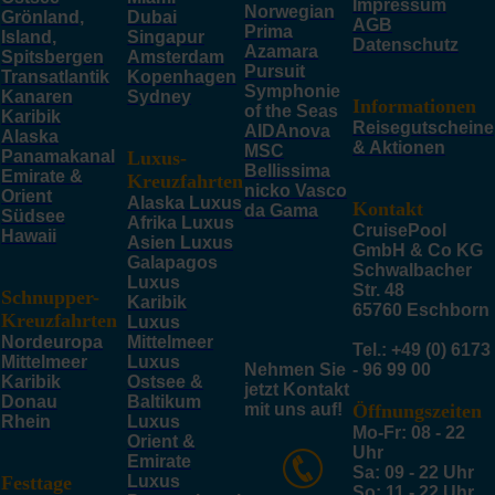
Impressum
Norwegian
Grönland,
Dubai
AGB
Prima
Island,
Singapur
Datenschutz
Azamara
Spitsbergen
Amsterdam
Pursuit
Transatlantik
Kopenhagen
Symphonie
Kanaren
Sydney
Informationen
of the Seas
Karibik
Reisegutscheine
AIDAnova
Alaska
& Aktionen
MSC
Panamakanal
Luxus-
Bellissima
Emirate &
Kreuzfahrten
nicko Vasco
Orient
Alaska Luxus
Kontakt
da Gama
Südsee
Afrika Luxus
CruisePool
Hawaii
Asien Luxus
GmbH & Co KG
Galapagos
Schwalbacher
Luxus
Str. 48
Schnupper-
Karibik
65760 Eschborn
Kreuzfahrten
Luxus
Nordeuropa
Mittelmeer
Tel.: +49 (0) 6173
Mittelmeer
Luxus
Nehmen Sie
- 96 99 00
Karibik
Ostsee &
jetzt Kontakt
Donau
Baltikum
mit uns auf!
Öffnungszeiten
Rhein
Luxus
Mo-Fr: 08 - 22
Orient &
Uhr
Emirate
Sa: 09 - 22 Uhr
Festtage
Luxus
So: 11 - 22 Uhr