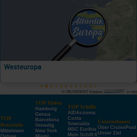
Westeuropa
© CRUISEHOST Solutions
V4.1663
TOP Häfen
TOP Schiffe
Hamburg
AIDAcosma
Genua
TOP
Costa
Barcelona
Unternehmen
Smeralda
Reiseziele
Venedig
Über CruisePool
MSC Euribia
Mittelmeer
New York
Unser Ziel
Mein Schiff 6
Ostsee
Miami