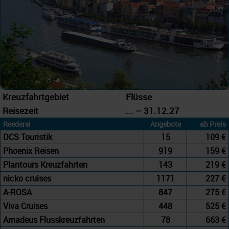
Kreuzfahrtgebiet
Flüsse
Reisezeit
... – 31.12.27
Reederei
Angebote
ab Preis
DCS Touristik
15
109 €
Phoenix Reisen
919
159 €
Plantours Kreuzfahrten
143
219 €
nicko cruises
1171
227 €
A-ROSA
847
275 €
Viva Cruises
448
525 €
Amadeus Flusskreuzfahrten
78
663 €