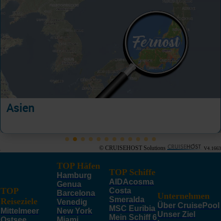
Asien
© CRUISEHOST Solutions
V4.1663
TOP Häfen
TOP Schiffe
Hamburg
AIDAcosma
Genua
TOP
Costa
Barcelona
Unternehmen
Smeralda
Reiseziele
Venedig
Über CruisePool
MSC Euribia
Mittelmeer
New York
Unser Ziel
Mein Schiff 6
Ostsee
Miami