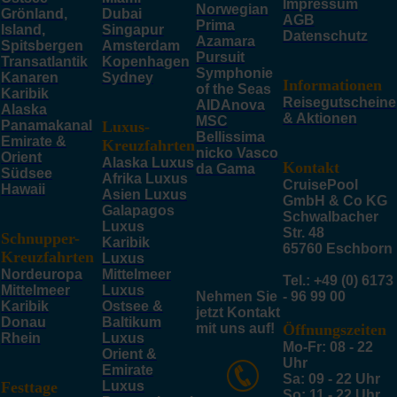
Impressum
Norwegian
Grönland,
Dubai
AGB
Prima
Island,
Singapur
Datenschutz
Azamara
Spitsbergen
Amsterdam
Pursuit
Transatlantik
Kopenhagen
Symphonie
Kanaren
Sydney
Informationen
of the Seas
Karibik
Reisegutscheine
AIDAnova
Alaska
& Aktionen
MSC
Panamakanal
Luxus-
Bellissima
Emirate &
Kreuzfahrten
nicko Vasco
Orient
Alaska Luxus
Kontakt
da Gama
Südsee
Afrika Luxus
CruisePool
Hawaii
Asien Luxus
GmbH & Co KG
Galapagos
Schwalbacher
Luxus
Str. 48
Schnupper-
Karibik
65760 Eschborn
Kreuzfahrten
Luxus
Nordeuropa
Mittelmeer
Tel.: +49 (0) 6173
Mittelmeer
Luxus
Nehmen Sie
- 96 99 00
Karibik
Ostsee &
jetzt Kontakt
Donau
Baltikum
mit uns auf!
Öffnungszeiten
Rhein
Luxus
Mo-Fr: 08 - 22
Orient &
Uhr
Emirate
Sa: 09 - 22 Uhr
Festtage
Luxus
So: 11 - 22 Uhr