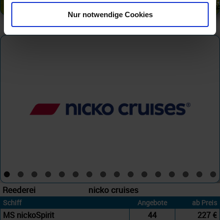
Nur notwendige Cookies
Celina
Reederei
nicko cruises
Schiff
Angebote
ab Preis
MS nickoSpirit
44
227 €