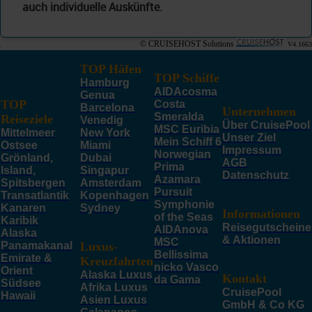
auch individuelle Auskünfte.
© CRUISEHOST Solutions
V4.1663
TOP Häfen
TOP Schiffe
Hamburg
AIDAcosma
Genua
TOP
Costa
Barcelona
Unternehmen
Smeralda
Reiseziele
Venedig
Über CruisePool
MSC Euribia
Mittelmeer
New York
Unser Ziel
Mein Schiff 6
Ostsee
Miami
Impressum
Norwegian
Grönland,
Dubai
AGB
Prima
Island,
Singapur
Datenschutz
Azamara
Spitsbergen
Amsterdam
Pursuit
Transatlantik
Kopenhagen
Symphonie
Kanaren
Sydney
Informationen
of the Seas
Karibik
Reisegutscheine
AIDAnova
Alaska
& Aktionen
MSC
Panamakanal
Luxus-
Bellissima
Emirate &
Kreuzfahrten
nicko Vasco
Orient
Alaska Luxus
Kontakt
da Gama
Südsee
Afrika Luxus
CruisePool
Hawaii
Asien Luxus
GmbH & Co KG