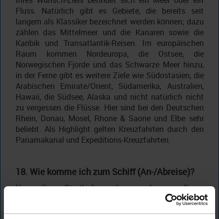
Ihres Wunsch-Ziels befindet sich ein Meer oder ein
Fluss. Natürlich gibt es Gebiete, die bereits seit
langem als Klassiker bezeichnet werden können; dazu
zählen das Mittelmeer und die Kanaren sowie die
Karibik und Transatlantik-Reisen. Im europäischen
Raum kommen Nordeuropa, die Ostsee, die
Norwegischen Fjorde und das Schwarze Meer hinzu,
in der Ferne gibt es weitere Ziele wie Südostasien, die
Arabischen Emirate/Orient, Südamerika, Australien,
Hawaii, die Südsee, Alaska und nicht natürlich nicht
zu vergessen die Flüsse. Hier sind bei den Deutschen
Rhein, Donau, Mosel, Rhone & Saone und Elbe sehr
beliebt. Als Highlight gelten Kreuzfahrten durch den
Panamakanal und Expeditions-Kreuzfahrten.
18. Wie komme ich zum Schiff (An-/Abreise)?
Um zu Ihrem Starthafen zu kommen bzw. von Ihrem
Zielhafen wieder nach Hause zu gelangen, gibt es
verschiedene Möglichkeiten. Bei Kreuzfahrten ab/bis