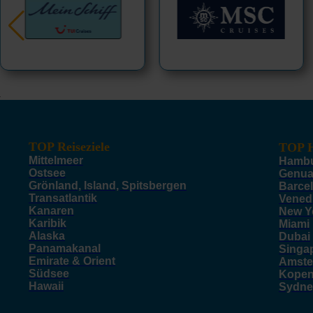
TOP Reiseziele
TOP H
Mittelmeer
Hamb
Ostsee
Genu
Grönland, Island, Spitsbergen
Barce
Transatlantik
Vened
Kanaren
New Y
Karibik
Miami
Alaska
Dubai
Panamakanal
Singa
Emirate & Orient
Amste
Südsee
Kope
Hawaii
Sydne