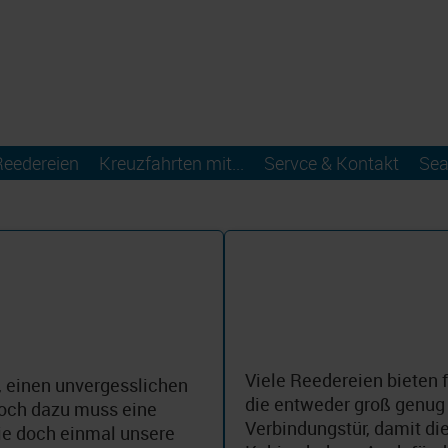
Reedereien
Kreuzfahrten mit...
Servce & Kontakt
Sea
Viele Reedereien bieten 
t, einen unvergesslichen
die entweder groß genug 
Noch dazu muss eine
Verbindungstür, damit die
Sie doch einmal unsere