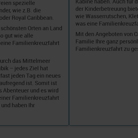
Kabine haben. Auch für d
eien spezielle
der Kinderbetreuung biet
der, wie z.B. die
wie Wasserrutschen, Klet
oder Royal Caribbean.
was eine Familienkreuzf
 schönsten Orten an Land
Mit den Angeboten von Cru
 gut wie alle
Familie Ihre ganz persön
 eine Familienkreuzfahrt
Familienkreuzfahrt zu ge
 durch das Mittelmeer
bik – jedes Ziel hat
 fast jeden Tag ein neues
ufregend ist. Somit ist
s Abenteuer und es wird
einer Familienkreuzfahrt
 und haben Ihr