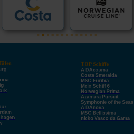
äfen
TOP Schiffe
urg
AIDAcosma
a
Costa Smeralda
lona
MSC Euribia
ig
Mein Schiff 6
ork
Norwegian Prima
Azamara Pursuit
Symphonie of the Seas
pur
AIDAnova
rdam
MSC Bellissima
nhagen
nicko Vasco da Gama
y