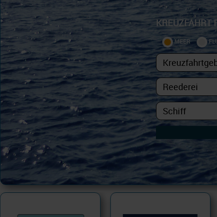
KREUZFAHRT 
MEER
FL