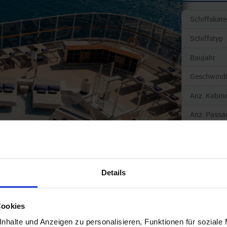
Schiffskate
Schiffstyp
Baujahr
Geschwindi
Anz. Kabin
Anz. Passa
Gewicht/T
Länge
Breite
Details
Tiefgang
Cookies
nhalte und Anzeigen zu personalisieren, Funktionen für soziale