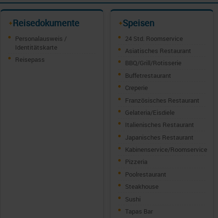
Reisedokumente
Speisen
✦
✦
Personalausweis /
24 Std. Roomservice
Identitätskarte
Asiatisches Restaurant
Reisepass
BBQ/Grill/Rotisserie
Buffetrestaurant
Creperie
Französisches Restaurant
Gelateria/Eisdiele
Italienisches Restaurant
Japanisches Restaurant
Kabinenservice/Roomservice
Pizzeria
Poolrestaurant
Steakhouse
Sushi
Tapas Bar