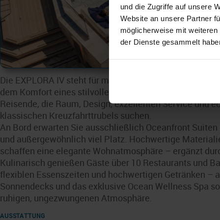
und die Zugriffe auf unsere 
Website an unsere Partner fü
möglicherweise mit weiteren
der Dienste gesammelt habe
Die EXPLORA IV steht für modernen Luxus auf See und v
dem Komfort eines stilvollen Boutique-Resorts. Großzügi
Reisende, die Raum, Design, exzellenten Service und e
klassischen Kreuzfahrttrubels suchen.
An Bord erwarten Sie ausschließlich Oceanfront Suiten 
und außergewöhnlich viel Platz. Hochwertige Material
schaffen eine elegante Wohnatmosphäre – ergänzt durch
Kulinarisch genießen Gäste über 10 Restaurants und Ba
flexiblen Essenszeiten und hochwertigen Getränken – al
Sonnendecks und das exklusive Ocean Wellness Spa sor
ruhigen, ungezwungenen Atmosphäre.
AUSSTATTUNG