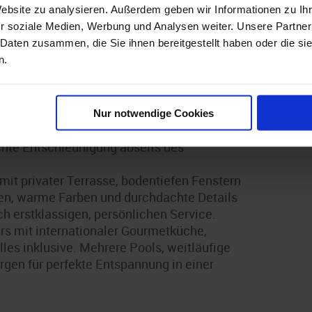
Website zu analysieren. Außerdem geben wir Informationen zu I
r soziale Medien, Werbung und Analysen weiter. Unsere Partner
 Daten zusammen, die Sie ihnen bereitgestellt haben oder die s
n.
erbindet das Gefühl einer privaten Yacht mit
Nur notwendige Cookies
g, ruhig und elegant richtet sie sich an
chte Entschleunigung abseits des
mit privater Terrasse, bodentiefen Fenstern
ien, warme Farben und durchdachte Details
 erstklassigen, persönlichen Service.
rs mit internationaler Gourmetküche,
les inklusive. Mehrere Pools, weitläufige
gen für perfekte Entspannung in einer