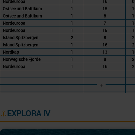
Nordeuropa
1
16
0
Ostsee und Baltikum
1
15
1
Ostsee und Baltikum
1
8
1
Nordeuropa
1
7
1
Nordeuropa
1
15
1
Island Spitzbergen
2
8
2
Island Spitzbergen
1
16
2
Nordkap
1
13
1
Norwegische Fjorde
1
8
2
Nordeuropa
1
16
2
+
⚓
EXPLORA IV