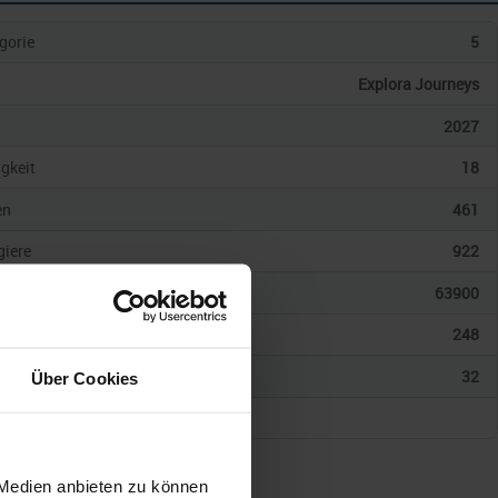
gorie
5
Explora Journeys
2027
gkeit
18
en
461
giere
922
onnen
63900
248
32
Über Cookies
 Medien anbieten zu können