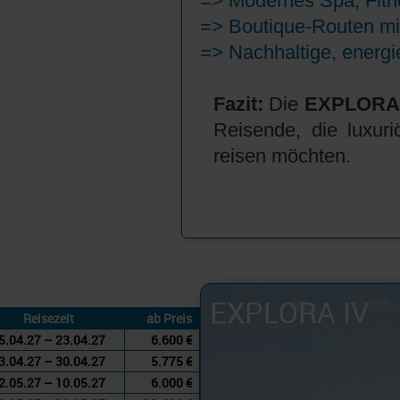
=> Modernes Spa, Fitn
=> Boutique-Routen mi
=> Nachhaltige, energi
Fazit:
Die
EXPLORA 
Reisende, die luxuri
reisen möchten.
EXPLORA IV
Reisezeit
ab Preis
5.04.27 – 23.04.27
6.600 €
3.04.27 – 30.04.27
5.775 €
2.05.27 – 10.05.27
6.000 €