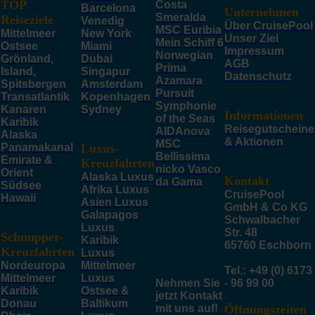
TOP
Costa
Barcelona
Unternehmen
Smeralda
Reiseziele
Venedig
Über CruisePool
MSC Euribia
Mittelmeer
New York
Unser Ziel
Mein Schiff 6
Ostsee
Miami
Impressum
Norwegian
Grönland,
Dubai
AGB
Prima
Island,
Singapur
Datenschutz
Azamara
Spitsbergen
Amsterdam
Pursuit
Transatlantik
Kopenhagen
Symphonie
Kanaren
Sydney
Informationen
of the Seas
Karibik
Reisegutscheine
AIDAnova
Alaska
& Aktionen
MSC
Panamakanal
Luxus-
Bellissima
Emirate &
Kreuzfahrten
nicko Vasco
Orient
Alaska Luxus
Kontakt
da Gama
Südsee
Afrika Luxus
CruisePool
Hawaii
Asien Luxus
GmbH & Co KG
Galapagos
Schwalbacher
Luxus
Str. 48
Schnupper-
Karibik
65760 Eschborn
Kreuzfahrten
Luxus
Nordeuropa
Mittelmeer
Tel.: +49 (0) 6173
Mittelmeer
Luxus
Nehmen Sie
- 96 99 00
Karibik
Ostsee &
jetzt Kontakt
Donau
Baltikum
mit uns auf!
Öffnungszeiten