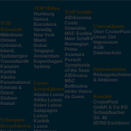
TOP Häfen
TOP Schiffe
Hamburg
AIDAcosma
Genua
TOP
Costa
Barcelona
Unternehmen
Smeralda
Reiseziele
Venedig
Über CruisePool
MSC Euribia
Mittelmeer
New York
Unser Ziel
Mein Schiff 6
Ostsee
Miami
Impressum
Norwegian
Grönland,
Dubai
AGB
Prima
Island,
Singapur
Datenschutz
Azamara
Spitsbergen
Amsterdam
Pursuit
Transatlantik
Kopenhagen
Symphonie
Kanaren
Sydney
Informationen
of the Seas
Karibik
Reisegutscheine
AIDAnova
Alaska
& Aktionen
MSC
Panamakanal
Luxus-
Bellissima
Emirate &
Kreuzfahrten
nicko Vasco
Orient
Alaska Luxus
Kontakt
da Gama
Südsee
Afrika Luxus
CruisePool
Hawaii
Asien Luxus
GmbH & Co KG
Galapagos
Schwalbacher
Luxus
Str. 48
Schnupper-
Karibik
65760 Eschborn
Kreuzfahrten
Luxus