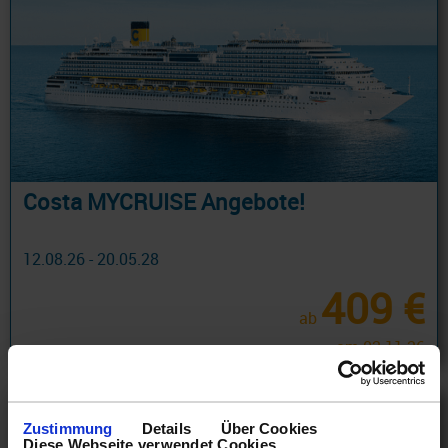
Costa MYCRUISE Angebote!
12.08.26 - 20.05.28
409 €
ab
am 02.11.26
Zustimmung
Details
Über Cookies
Diese Webseite verwendet Cookies