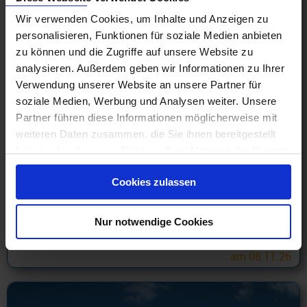
Wir verwenden Cookies, um Inhalte und Anzeigen zu
personalisieren, Funktionen für soziale Medien anbieten
zu können und die Zugriffe auf unsere Website zu
analysieren. Außerdem geben wir Informationen zu Ihrer
Verwendung unserer Website an unsere Partner für
soziale Medien, Werbung und Analysen weiter. Unsere
Partner führen diese Informationen möglicherweise mit
weiteren Daten zusammen, die Sie ihnen bereitgestellt
Costa Reisen ab Hamburg
haben oder die sie im Rahmen Ihrer Nutzung der Dienste
Transatlantik 19 Tage ab Hamburg an Point-à-Pitre mit
gesammelt haben.
Cashback
Cookies zulassen
15.08.26 - 19.09.27
499 €
Nur notwendige Cookies
ab
am 08.11.26