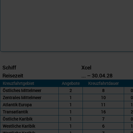
Schiff
Xcel
Reisezeit
... – 30.04.28
Kreuzfahrtgebiet
Angebote
Kreuzfahrtdauer
Östliches Mittelmeer
2
8
0
Zentrales Mittelmeer
1
10
0
Atlantik Europa
1
11
1
Transatlantik
1
16
2
Östliche Karibik
1
7
0
Westliche Karibik
1
6
1