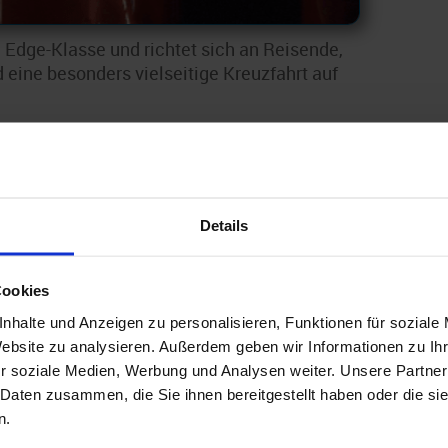
n Edge-Klasse und richtet sich an Reisende,
eine besonders vielseitige Kreuzfahrt auf
The Bazaar“ – ein mehrstöckiges, immersives
miteinander verbindet und sich je nach
ows, die die jeweilige Destination direkt an
Details
ftop Garden sowie modern gestaltete
und Genießen mit Blick auf das Meer und
Cookies
nhalte und Anzeigen zu personalisieren, Funktionen für soziale
Website zu analysieren. Außerdem geben wir Informationen zu I
t an Restaurants, Bars und Lounges mit
r soziale Medien, Werbung und Analysen weiter. Unsere Partner
n – und greift dabei internationale
 Daten zusammen, die Sie ihnen bereitgestellt haben oder die s
 auf.
n.