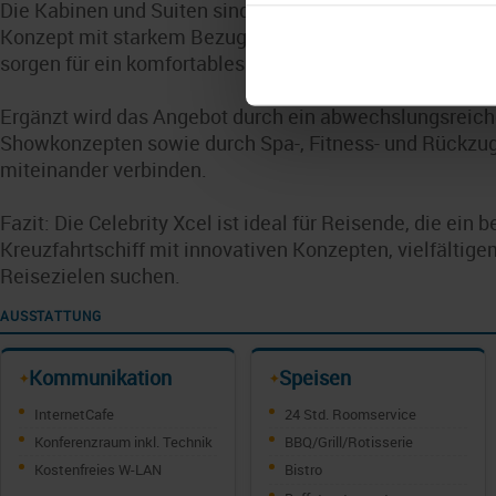
Die Kabinen und Suiten sind modern gestaltet und folg
Konzept mit starkem Bezug zum Meer. Hochwertige Au
sorgen für ein komfortables und zeitgemäßes Wohngefü
Ergänzt wird das Angebot durch ein abwechslungsrei
Showkonzepten sowie durch Spa-, Fitness- und Rückzugs
miteinander verbinden.
Fazit: Die Celebrity Xcel ist ideal für Reisende, die ein
Kreuzfahrtschiff mit innovativen Konzepten, vielfälti
Reisezielen suchen.
AUSSTATTUNG
Kommunikation
Speisen
✦
✦
InternetCafe
24 Std. Roomservice
Konferenzraum inkl. Technik
BBQ/Grill/Rotisserie
Kostenfreies W-LAN
Bistro