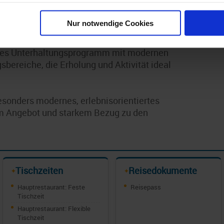
en dem für die Edge-Klasse typischen offenen
sstattung und durchdachte Raumlösungen
Nur notwendige Cookies
hl an Bord.
ches Unterhaltungsprogramm mit modernen
bereiche, die Erholung und Aktivität ideal
 besonders modernes, erlebnisorientiertes
gem Angebot und starkem Bezug zu den
Tischzeiten
Reisedokumente
✦
✦
Hauptrestaurant: Feste
Reisepass
Tischzeit
Hauptrestaurant: Flexible
Tischzeit