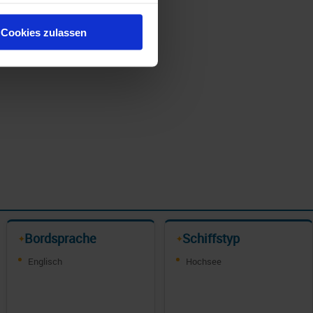
Cookies zulassen
Bordsprache
Schiffstyp
✦
✦
Englisch
Hochsee