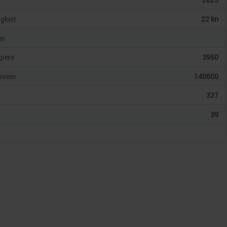
gkeit
22 kn
en
giere
3950
onnen
140600
327
39