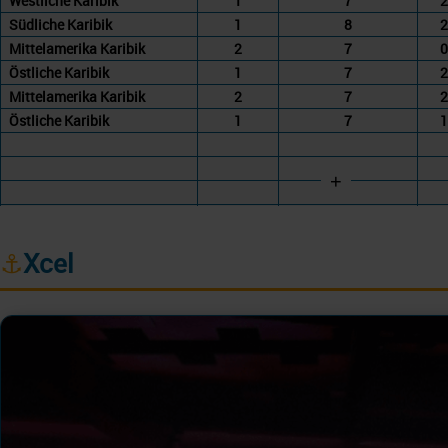
Westliche Karibik
1
7
2
Südliche Karibik
1
8
2
Mittelamerika Karibik
2
7
0
Östliche Karibik
1
7
2
Mittelamerika Karibik
2
7
2
Östliche Karibik
1
7
1
+
⚓
Xcel