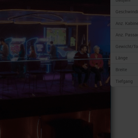
Geschwindi
Anz. Kabin
Anz. Passa
Gewicht/T
Länge
Breite
Tiefgang