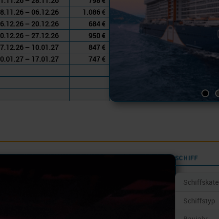
1.11.26 – 28.11.26
798 €
8.11.26 – 06.12.26
1.086 €
6.12.26 – 20.12.26
684 €
0.12.26 – 27.12.26
950 €
7.12.26 – 10.01.27
847 €
0.01.27 – 17.01.27
747 €
SCHIFF
Schiffskate
Schiffstyp
Baujahr