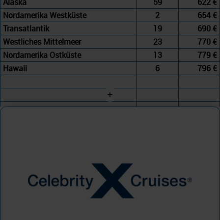
Alaska
59
622 €
Nordamerika Westküste
2
654 €
Transatlantik
19
690 €
Westliches Mittelmeer
23
770 €
Nordamerika Ostküste
13
779 €
Hawaii
6
796 €
+
Celebrity Cruises