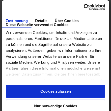
Zustimmung
Details
Über Cookies
Diese Webseite verwendet Cookies
Wir verwenden Cookies, um Inhalte und Anzeigen zu
personalisieren, Funktionen für soziale Medien anbieten
zu können und die Zugriffe auf unsere Website zu
analysieren. Außerdem geben wir Informationen zu Ihrer
Verwendung unserer Website an unsere Partner für
soziale Medien, Werbung und Analysen weiter. Unsere
Celebrity Cruises ab Piräus(Athen)
Partner führen diese Informationen möglicherweise mit
Östliches Mittelmeer 9 Tage ab/an Piräus, Athen mit
weiteren Daten zusammen, die Sie ihnen bereitgestellt
Cashback
haben oder die sie im Rahmen Ihrer Nutzung der Dienste
30.08.26 - 21.04.28
gesammelt haben.
Cookies zulassen
889 €
ab
Nur notwendige Cookies
am 15.10.26