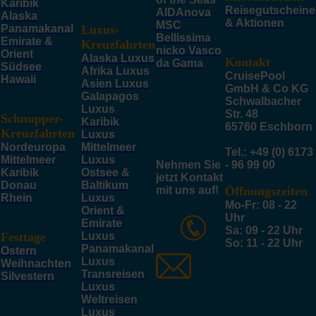
Karibik
Reisegutscheine
AIDAnova
Alaska
& Aktionen
MSC
Panamakanal
Luxus-
Bellissima
Emirate &
Kreuzfahrten
nicko Vasco
Orient
Alaska Luxus
Kontakt
da Gama
Südsee
Afrika Luxus
CruisePool
Hawaii
Asien Luxus
GmbH & Co KG
Galapagos
Schwalbacher
Luxus
Str. 48
Schnupper-
Karibik
65760 Eschborn
Kreuzfahrten
Luxus
Nordeuropa
Mittelmeer
Tel.: +49 (0) 6173
Mittelmeer
Luxus
Nehmen Sie
- 96 99 00
Karibik
Ostsee &
jetzt Kontakt
Donau
Baltikum
mit uns auf!
Öffnungszeiten
Rhein
Luxus
Mo-Fr: 08 - 22
Orient &
Uhr
Emirate
Sa: 09 - 22 Uhr
Festtage
Luxus
So: 11 - 22 Uhr
Panamakanal
Ostern
Luxus
Weihnachten
Transreisen
Silvestern
Luxus
Weltreisen
Luxus