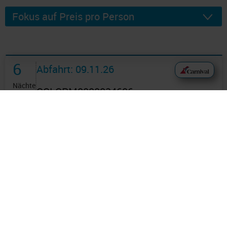
6
Abfahrt: 09.11.26
Nächte
CCLCPM0000034606
Carnival Cruiseline Promotion -
Östliche Karibik 7 Tage ab/an
Tampa + Fun Rate mit Cashback
Route: Tampa - Seetag - Celebration Key
(Privatinsel) - Princess Cays, Privatinsel -
Nassau - Seetag - Tampa
an Bord der »Paradise«