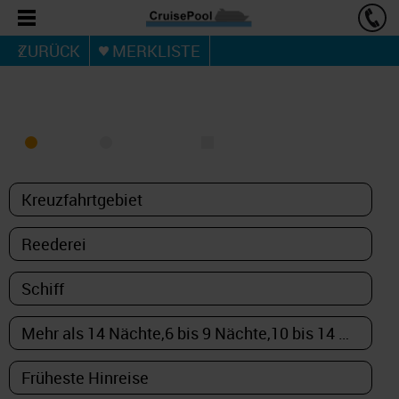
ZURÜCK
MERKLISTE
KREUZFAHRT FINDEN
MEER
FLUSS
NUR PAKETE