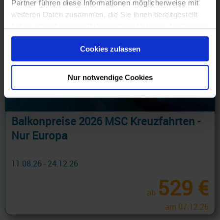
Partner führen diese Informationen möglicherweise mit
weiteren Daten zusammen, die Sie ihnen bereitgestellt
haben oder die sie im Rahmen Ihrer Nutzung der Dienste
gesammelt haben.
Cookies zulassen
Nur notwendige Cookies
Balkonpreise 2026 MSC Kreuzfahrten -
Nur Europa
11.08.26 - 24.12.26
529 €
ab
am 07.12.26