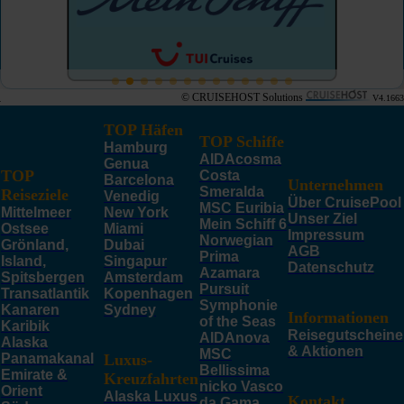
© CRUISEHOST Solutions
V4.1663
TOP Häfen
TOP Schiffe
Hamburg
AIDAcosma
Genua
TOP
Costa
Barcelona
Unternehmen
Smeralda
Reiseziele
Venedig
Über CruisePool
MSC Euribia
Mittelmeer
New York
Unser Ziel
Mein Schiff 6
Ostsee
Miami
Impressum
Norwegian
Grönland,
Dubai
AGB
Prima
Island,
Singapur
Datenschutz
Azamara
Spitsbergen
Amsterdam
Pursuit
Transatlantik
Kopenhagen
Symphonie
Kanaren
Sydney
Informationen
of the Seas
Karibik
Reisegutscheine
AIDAnova
Alaska
& Aktionen
MSC
Panamakanal
Luxus-
Bellissima
Emirate &
Kreuzfahrten
nicko Vasco
Orient
Alaska Luxus
Kontakt
da Gama