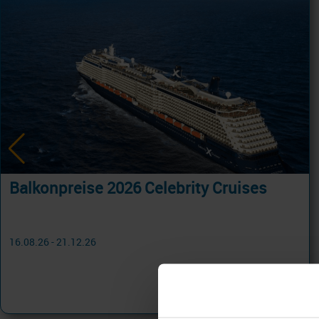
Balkonpreise 2026 Celebrity Cruises
16.08.26 - 21.12.26
615 €
ab
am 04.10.26