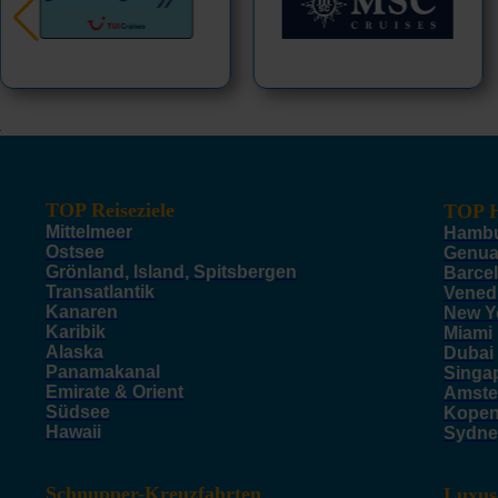
TOP Reiseziele
TOP H
Mittelmeer
Hamb
Ostsee
Genu
Grönland, Island, Spitsbergen
Barce
Transatlantik
Vened
Kanaren
New Y
Karibik
Miami
Alaska
Dubai
Panamakanal
Singa
Emirate & Orient
Amste
Südsee
Kope
Hawaii
Sydne
Schnupper-Kreuzfahrten
Luxus