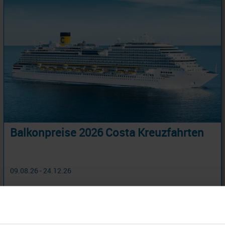
Balkonpreise 2026 Costa Kreuzfahrten
09.08.26 - 24.12.26
739 €
ab
am 02.11.26