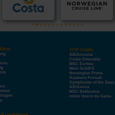
äfen
TOP Schiffe
urg
AIDAcosma
a
Costa Smeralda
lona
MSC Euribia
ig
Mein Schiff 6
ork
Norwegian Prima
Azamara Pursuit
Symphonie of the Seas
pur
AIDAnova
rdam
MSC Bellissima
nhagen
nicko Vasco da Gama
y
-Kreuzfahrten