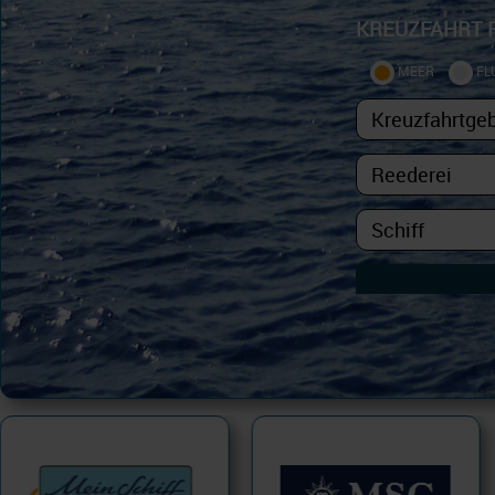
KREUZFAHRT 
MEER
FL