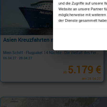
und die Zugriffe auf unsere 
Website an unsere Partner fü
möglicherweise mit weiteren
der Dienste gesammelt habe
Asien Kreuzfahrten mit Fluganreise
Mein Schiff - Flugpaket 14 Nächte - Die Vielfalt des Fernen Osten - ab Tokio/bis Hongkong
06.04.27 - 28.04.27
5.179 €
ab
am 28.04.27