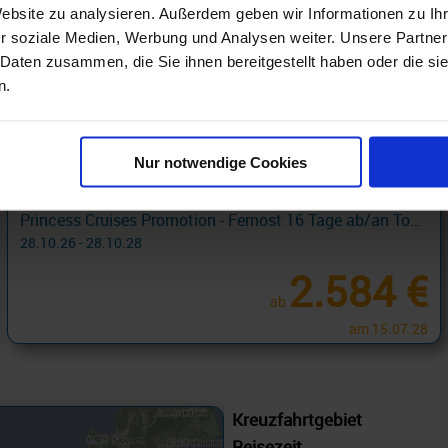
Website zu analysieren. Außerdem geben wir Informationen zu I
r soziale Medien, Werbung und Analysen weiter. Unsere Partner
 Daten zusammen, die Sie ihnen bereitgestellt haben oder die s
n.
Asien Kreuzfahrten mit Getränkepaket
Nur notwendige Cookies
Princess Cruises Promotion - Fernost 16 Tage ab/an Tokyo + Princess Plus mit Cashback
28.10.26 - 28.10.28
2.584 €
ab
am 15.07.28
Kreuzfahrtgebiet
Reisezeit