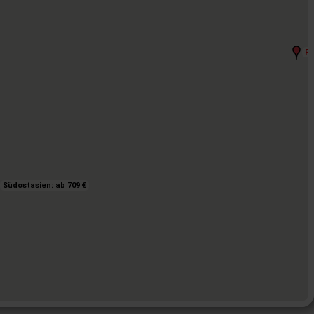
Fe
Fe
Südostasien: ab 709 €
Südostasien: ab 709 €