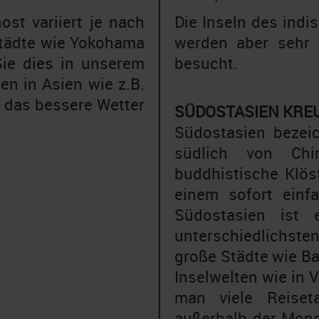
ost variiert je nach
Die Inseln des indi
Städte wie Yokohama
werden aber sehr 
Sie dies in unserem
besucht.
n in Asien wie z.B.
r das bessere Wetter
SÜDOSTASIEN KRE
Südostasien bezeic
südlich von Chin
buddhistische Klöst
einem sofort einf
Südostasien ist 
unterschiedlichste
große Städte wie B
Inselwelten wie in 
man viele Reiseta
außerhalb der Mons