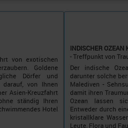
INDISCHER OZEAN
- Treffpunkt von Tr
hrt von exotischen
rzaubern. Goldene
Der indische Ozea
gliche Dörfer und
darunter solche ber
 darauf, von Ihnen
Malediven - Sehnsu
ner Asien-Kreuzfahrt
damit ihren Traumur
ohne ständig Ihren
Ozean lassen sic
 schwimmendes Hotel
Entweder durch eine
kristallklare Wass
Leute, Flora und Fa