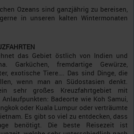
schen Ozeans sind ganzjährig zu bereisen,
gerne in unseren kalten Wintermonaten
UZFAHRTEN
hnet das Gebiet östlich von Indien und
a. Garküchen, fremdartige Gewürze,
er, exotische Tiere…. Das sind Dinge, die
allen, wenn man an Südostasien denkt.
ein sehr großes Kreuzfahrtgebiet mit
n Anlaufpunkten: Badeorte wie Koh Samui,
angkok oder Kuala Lumpur oder verträumte
Vietnam. Es gibt so viel zu entdecken, dass
ge benötigt. Die beste Reisezeit ist
unzeit, welche sehr unterschiedlich nach