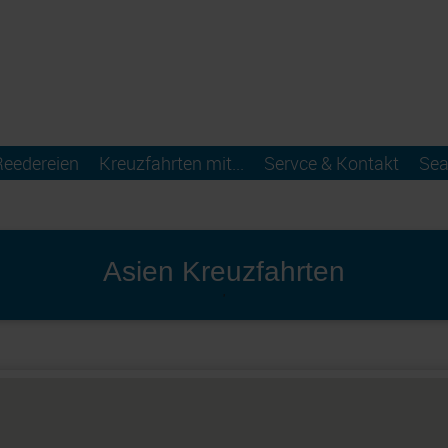
Reedereien
Kreuzfahrten mit...
Servce & Kontakt
Sea
Asien Kreuzfahrten
'