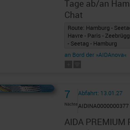
Tage ab/an Ham
Chat
Route: Hamburg - Seeta
Havre - Paris - Zeebrügg
- Seetag - Hamburg
an Bord der »AIDAnova«
 AIDAcruises ist ©
AIDAcruises
7
Abfahrt: 13.01.27
Nächte
AIDINA0000000377
AIDA PREMIUM P