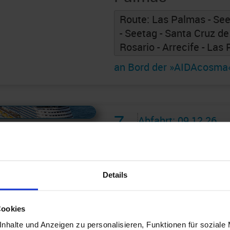
Route: Las Palmas - See
- Seetag - Santa Cruz de
Rosario - Arrecife - Las
an Bord der »AIDAcosma
 AIDAcruises ist ©
AIDAcruises
7
Abfahrt: 09.12.26
Nächte
A7326006261216
Kanaren & Madei
Details
Canaria 2 * 8 Ta
Palmas an Santa
Cookies
nhalte und Anzeigen zu personalisieren, Funktionen für soziale