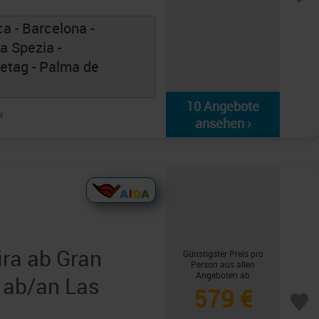
a - Barcelona -
La Spezia -
eetag - Palma de
10 Angebote
«
ansehen ›
ra ab Gran
Günstigster Preis pro
Person aus allen
Angeboten ab
 ab/an Las
579 €