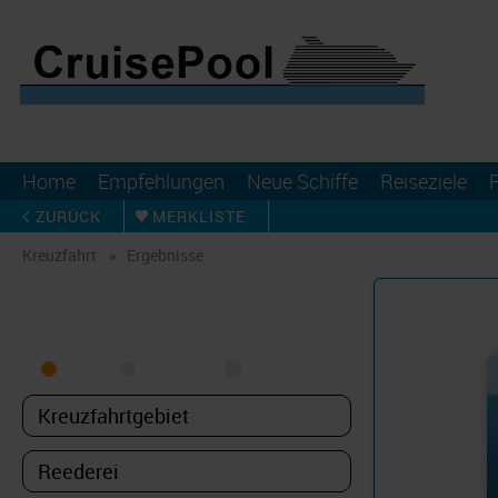
Home
Empfehlungen
Neue Schiffe
Reiseziele
ZURÜCK
MERKLISTE
Kreuzfahrt
Ergebnisse
KREUZFAHRT FINDEN
MEER
FLUSS
NUR PAKETE