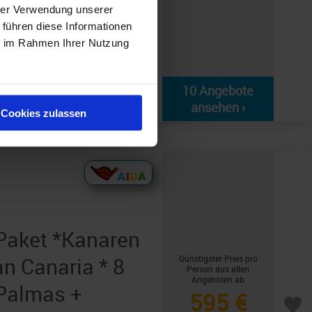
hrer Verwendung unserer
 führen diese Informationen
to del Rosario -
ie im Rahmen Ihrer Nutzung
Seetag - Funchal,
a Cruz de Tenerife
10 Angebote
«
ansehen ›
Cookies zulassen
aket *Kanaren
n Canaria * 8
Günstigster Preis pro
Person aus allen
Angeboten ab
Palmas +
595 €