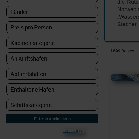
die Ruts
Norwegi
„Wassers
Stechen 
1699
Reisen
Alles Bildmaterial von
© CRUISEHOST Solutions
V4.1663