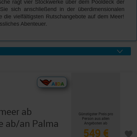
tsche ragt vier Stockwerke über dem Pooldeck der
ie sich anschließend in der überdimensionalen
 die vielfältigsten Rutschangebote auf dem Meer!
ssliches Abenteuer.
lmeer ab
Günstigster Preis pro
Person aus allen
ge ab/an Palma
Angeboten ab
549 €