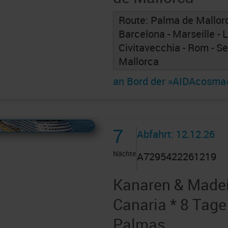
Route: Palma de Mallorc
Barcelona - Marseille - 
Civitavecchia - Rom - S
Mallorca
an Bord der »AIDAcosma
 AIDAcruises ist ©
AIDAcruises
7
Abfahrt: 12.12.26
Nächte
A7295422261219
Kanaren & Madei
Canaria * 8 Tage
Palmas