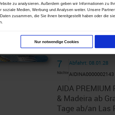
Tenerife
Website zu analysieren. Außerdem geben wir Informationen zu I
r soziale Medien, Werbung und Analysen weiter. Unsere Partner
Route: Las Palmas - Puer
 Daten zusammen, die Sie ihnen bereitgestellt haben oder die s
Arrecife - Las Palmas - 
n.
Madeira - Seetag - Sant
an Bord der »AIDAcosma
Nur notwendige Cookies
 AIDAcruises ist ©
AIDAcruises
7
Abfahrt: 08.01.28
Nächte
AIDINA0000002143
AIDA PREMIUM P
& Madeira ab Gra
Tage ab/an Las 