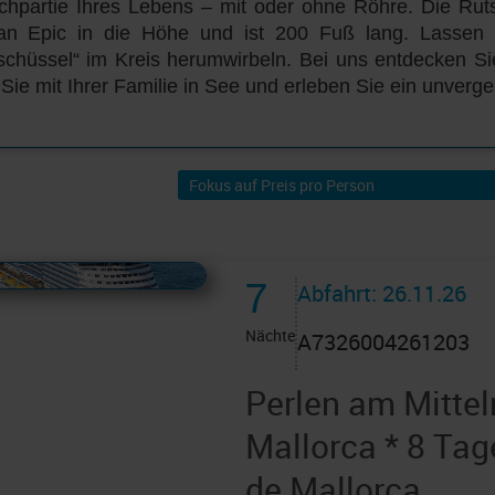
chpartie Ihres Lebens – mit oder ohne Röhre. Die Ru
an Epic in die Höhe und ist 200 Fuß lang. Lassen S
chüssel“ im Kreis herumwirbeln. Bei uns entdecken Sie
Sie mit Ihrer Familie in See und erleben Sie ein unverge
 AIDAcruises ist ©
AIDAcruises
7
Abfahrt: 26.11.26
Nächte
A7326004261203
Perlen am Mitte
Mallorca * 8 Ta
de Mallorca