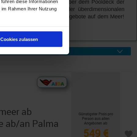
 führen diese Informationen
tsche ragt vier Stockwerke über dem Pooldeck der
ie im Rahmen Ihrer Nutzung
ie sich anschließend in der überdimensionalen
 die vielfältigsten Rutschangebote auf dem Meer!
ssliches Abenteuer.
Cookies zulassen
lmeer ab
Günstigster Preis pro
Person aus allen
ge ab/an Palma
Angeboten ab
549 €