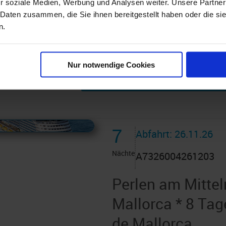
r soziale Medien, Werbung und Analysen weiter. Unsere Partner
chpartie Ihres Lebens – mit oder ohne Röhre. Die Ru
 Daten zusammen, die Sie ihnen bereitgestellt haben oder die s
an Epic in die Höhe und ist 200 Fuß lang. Lassen S
n.
chüssel“ im Kreis herumwirbeln. Bei uns entdecken Sie
Sie mit Ihrer Familie in See und erleben Sie ein unverge
Nur notwendige Cookies
 AIDAcruises ist ©
AIDAcruises
7
Abfahrt: 26.11.26
Nächte
A7326004261203
Perlen am Mitte
Mallorca * 8 Ta
de Mallorca