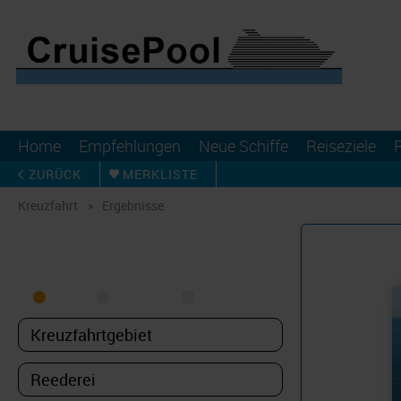
Home
Empfehlungen
Neue Schiffe
Reiseziele
ZURÜCK
MERKLISTE
Kreuzfahrt
Ergebnisse
KREUZFAHRT FINDEN
MEER
FLUSS
NUR PAKETE