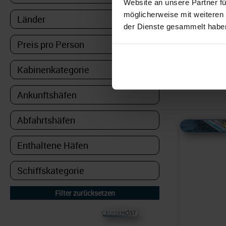
Website an unsere Partner fü
die Ruts
möglicherweise mit weiteren
Norwegi
der Dienste gesammelt habe
„Wassers
Stechen 
1691
Reisen
Alles Bildmaterial von
© CRUISEHOST Solutions
V4.1663