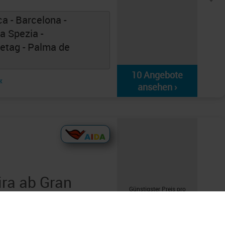
a - Barcelona -
La Spezia -
eetag - Palma de
10 Angebote
«
ansehen ›
ra ab Gran
Günstigster Preis pro
ge ab Las
Person aus allen
Angeboten ab
579 €
 Cruz de