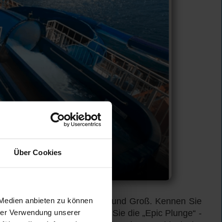
Über Cookies
 Medien anbieten zu können
ionreiche Erlebnisse für Klein und Groß. Kennen Sie
hrer Verwendung unserer
aside-Klasse? Oder erleben Sie die „Epic Plunge“ -