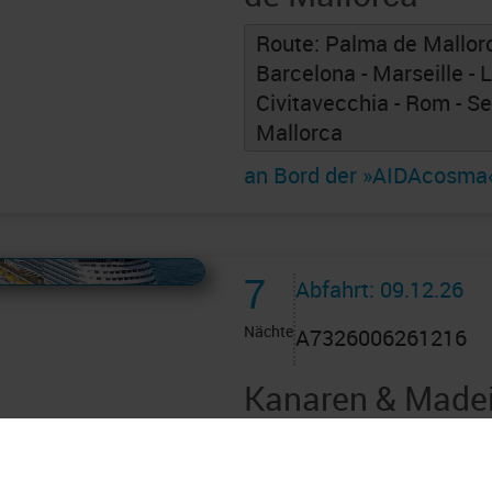
Route: Palma de Mallorc
Barcelona - Marseille - 
Civitavecchia - Rom - S
Mallorca
an Bord der »AIDAcosma
 AIDAcruises ist ©
AIDAcruises
7
Abfahrt: 09.12.26
Nächte
A7326006261216
Kanaren & Madei
Canaria 2 * 8 Ta
Palmas an Santa