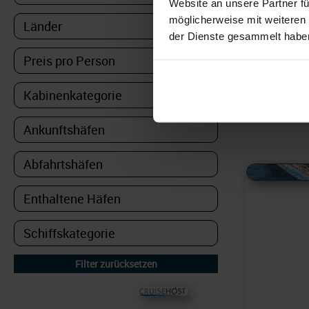
Website an unsere Partner fü
die Ruts
möglicherweise mit weiteren
Norwegi
der Dienste gesammelt habe
„Wassers
Stechen 
1699
Reisen
Alles Bildmaterial von
© CRUISEHOST Solutions
V4.1663