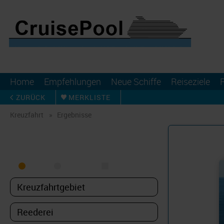
Home
Empfehlungen
Neue Schiffe
Reiseziele
ZURÜCK
MERKLISTE
Kreuzfahrt
Ergebnisse
KREUZFAHRT FINDEN
MEER
FLUSS
NUR PAKETE