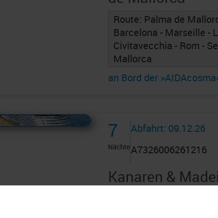
Route: Palma de Mallorc
Barcelona - Marseille - 
Civitavecchia - Rom - S
Mallorca
an Bord der »AIDAcosma
 AIDAcruises ist ©
AIDAcruises
7
Abfahrt: 09.12.26
Nächte
A7326006261216
Kanaren & Madei
Canaria 2 * 8 Ta
Palmas an Santa