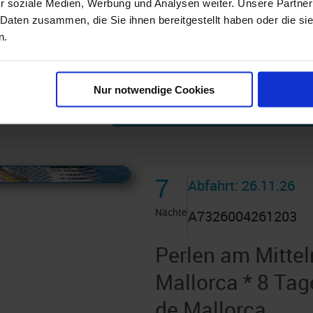
r soziale Medien, Werbung und Analysen weiter. Unsere Partner
chpartie Ihres Lebens – mit oder ohne Röhre. Die Ru
 Daten zusammen, die Sie ihnen bereitgestellt haben oder die s
an Epic in die Höhe und ist 200 Fuß lang. Lassen S
n.
chüssel“ im Kreis herumwirbeln. Bei uns entdecken Sie
Sie mit Ihrer Familie in See und erleben Sie ein unverge
Nur notwendige Cookies
 AIDAcruises ist ©
AIDAcruises
7
Abfahrt: 26.11.26
Nächte
A7326004261203
Perlen am Mitte
Mallorca * 8 Ta
de Mallorca