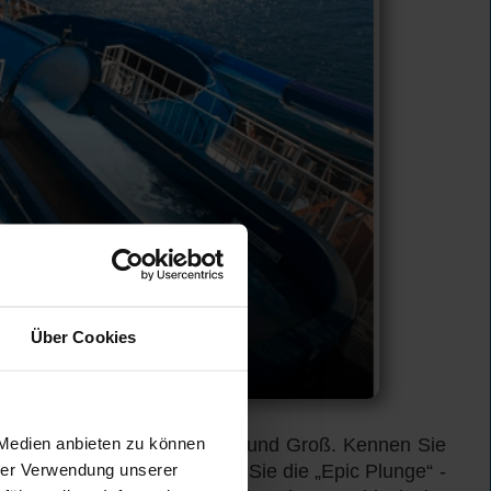
Über Cookies
 Medien anbieten zu können
ionreiche Erlebnisse für Klein und Groß. Kennen Sie
hrer Verwendung unserer
aside-Klasse? Oder erleben Sie die „Epic Plunge“ -