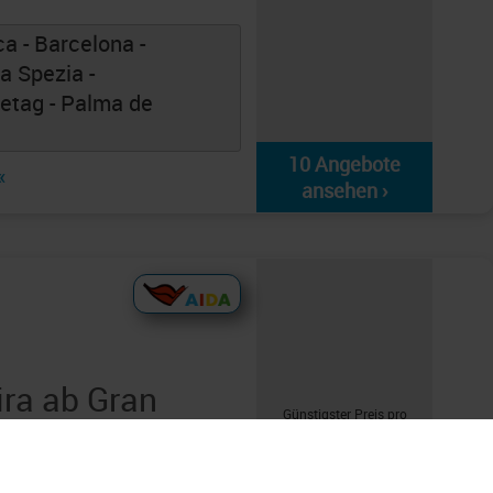
a - Barcelona -
La Spezia -
eetag - Palma de
10 Angebote
«
ansehen ›
ra ab Gran
Günstigster Preis pro
ge ab Las
Person aus allen
Angeboten ab
579 €
 Cruz de