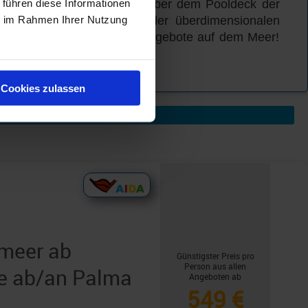
 führen diese Informationen
tsche ragt vier Stockwerke über dem Pooldeck der
ie im Rahmen Ihrer Nutzung
ie sich anschließend in der überdimensionalen
 die vielfältigsten Rutschangebote auf dem Meer!
ssliches Abenteuer.
Cookies zulassen
lmeer ab
Günstigster Preis pro
Person aus allen
ge ab/an Palma
Angeboten ab
549 €