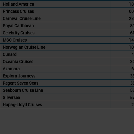
Holland America
18
Princess Cruises
60
Carnival Cruise Line
23
Royal Caribbean
8
Celebrity Cruises
6
MSC Cruises
14
Norwegian Cruise Line
10
Cunard
4
Oceania Cruises
3
Azamara
6
Explora Journeys
3
Regent Seven Seas
3
Seabourn Cruise Line
5
Silversea
5
Hapag-Lloyd Cruises
2