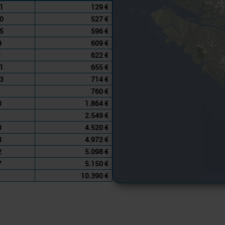
1
129 €
0
527 €
5
596 €
9
609 €
1
622 €
1
655 €
3
714 €
760 €
0
1.864 €
2.549 €
3
4.520 €
8
4.972 €
2
5.098 €
7
5.150 €
10.390 €