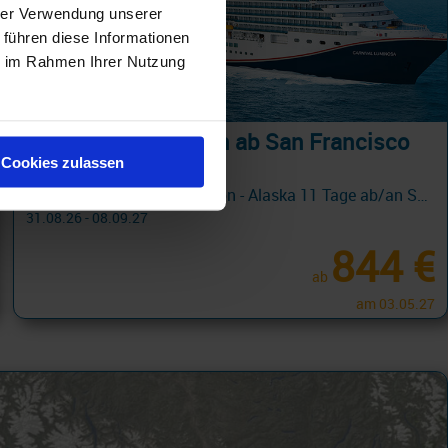
hrer Verwendung unserer
 führen diese Informationen
ie im Rahmen Ihrer Nutzung
Alaska Kreuzfahrten ab San Francisco
Cookies zulassen
Carnival Cruiseline Promotion - Alaska 11 Tage ab/an San Francisco + Fun Rate mit Cashback
31.08.26 - 08.09.27
844 €
ab
am 03.05.27