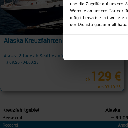
und die Zugriffe auf unsere 
Website an unsere Partner fü
möglicherweise mit weiteren
der Dienste gesammelt habe
Alaska Kreuzfahrten ab Seattle
Alaska 2 Tage ab Seattle an Vancouver
13.08.26 - 04.09.28
129 €
ab
am 03.10.26
Kreuzfahrtgebiet
Alaska
Reisezeit
... – 30.0
Reederei
Ange