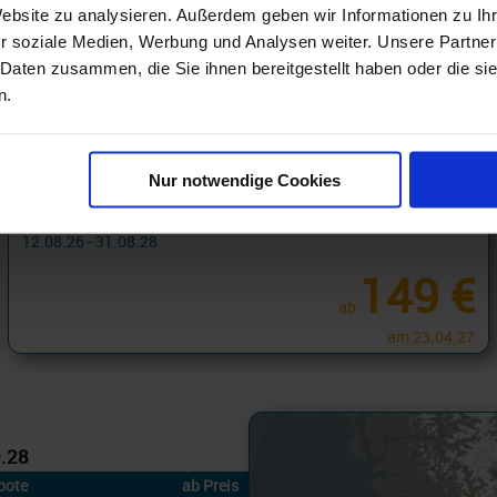
Website zu analysieren. Außerdem geben wir Informationen zu I
r soziale Medien, Werbung und Analysen weiter. Unsere Partner
 Daten zusammen, die Sie ihnen bereitgestellt haben oder die s
n.
Alaska Kreuzfahrten ab Vancouver
Nur notwendige Cookies
Alaska 2 Tage ab Vancouver an Seattle
12.08.26 - 31.08.28
149 €
ab
am 23.04.27
9.28
bote
ab Preis