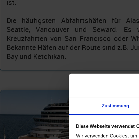
ist.
Die häufigsten Abfahrtshäfen für Alas
Seattle, Vancouver und Seward. Es 
Kreuzfahrten von San Francisco oder Wh
Bekannte Häfen auf der Route sind z.B. Ju
Bay und Ketchikan.
Zustimmung
Diese Webseite verwendet 
Wir verwenden Cookies, um I