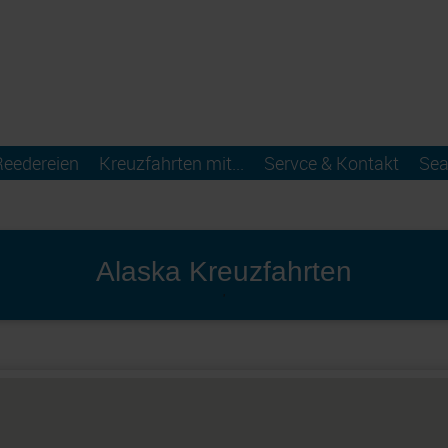
Reedereien
Kreuzfahrten mit...
Servce & Kontakt
Sea
Alaska Kreuzfahrten
'