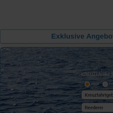
Exklusive Angebot
KREUZFAHRT 
MEER
FL