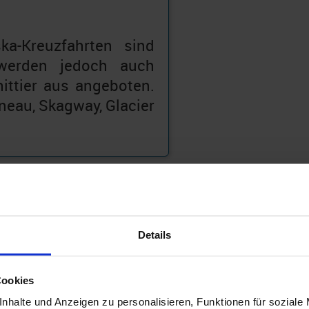
ka-Kreuzfahrten sind
werden jedoch auch
ittier aus angeboten.
neau, Skagway, Glacier
Details
Cookies
nhalte und Anzeigen zu personalisieren, Funktionen für soziale