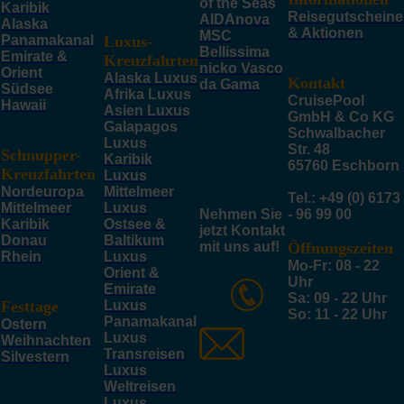
of the Seas
Karibik
Reisegutscheine
AIDAnova
Alaska
& Aktionen
MSC
Panamakanal
Luxus-
Bellissima
Emirate &
Kreuzfahrten
nicko Vasco
Orient
Alaska Luxus
Kontakt
da Gama
Südsee
Afrika Luxus
CruisePool
Hawaii
Asien Luxus
GmbH & Co KG
Galapagos
Schwalbacher
Luxus
Str. 48
Schnupper-
Karibik
65760 Eschborn
Kreuzfahrten
Luxus
Nordeuropa
Mittelmeer
Tel.: +49 (0) 6173
Mittelmeer
Luxus
Nehmen Sie
- 96 99 00
Karibik
Ostsee &
jetzt Kontakt
Donau
Baltikum
mit uns auf!
Öffnungszeiten
Rhein
Luxus
Mo-Fr: 08 - 22
Orient &
Uhr
Emirate
Sa: 09 - 22 Uhr
Festtage
Luxus
So: 11 - 22 Uhr
Panamakanal
Ostern
Luxus
Weihnachten
Transreisen
Silvestern
Luxus
Weltreisen
Luxus