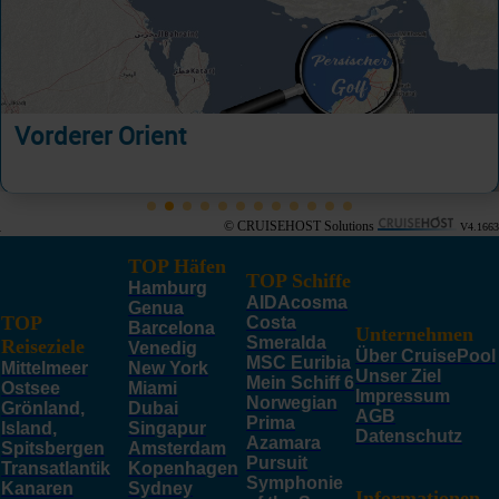
Vorderer Orient
© CRUISEHOST Solutions
V4.1663
TOP Häfen
TOP Schiffe
Hamburg
AIDAcosma
Genua
TOP
Costa
Barcelona
Unternehmen
Smeralda
Reiseziele
Venedig
Über CruisePool
MSC Euribia
Mittelmeer
New York
Unser Ziel
Mein Schiff 6
Ostsee
Miami
Impressum
Norwegian
Grönland,
Dubai
AGB
Prima
Island,
Singapur
Datenschutz
Azamara
Spitsbergen
Amsterdam
Pursuit
Transatlantik
Kopenhagen
Symphonie
Kanaren
Sydney
Informationen