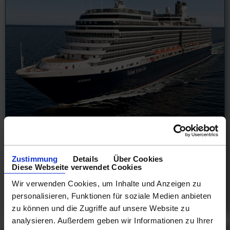
Alaska Kreuzfahrten ab Seattle
Alaska 2 Tage ab Seattle an Vancouver
10.08.26 - 04.09.28
Zustimmung
Details
Über Cookies
Diese Webseite verwendet Cookies
129 €
Wir verwenden Cookies, um Inhalte und Anzeigen zu
ab
personalisieren, Funktionen für soziale Medien anbieten
am 03.10.26
zu können und die Zugriffe auf unsere Website zu
analysieren. Außerdem geben wir Informationen zu Ihrer