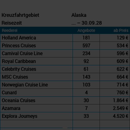
Kreuzfahrtgebiet
Alaska
Reisezeit
... – 30.09.28
Reederei
Angebote
ab Preis
Holland America
181
129 €
Princess Cruises
597
534 €
Carnival Cruise Line
234
596 €
Royal Caribbean
92
609 €
Celebrity Cruises
61
622 €
MSC Cruises
143
664 €
Norwegian Cruise Line
103
714 €
Cunard
4
760 €
Oceania Cruises
30
1.864 €
Azamara
7
2.549 €
Explora Journeys
33
4.520 €