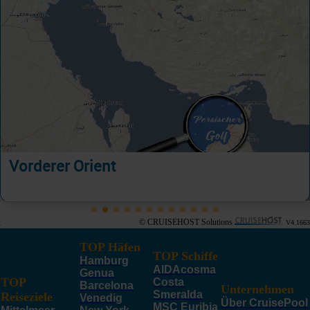
Vorderer Orient
© CRUISEHOST Solutions
V4.1663
TOP Häfen
TOP Schiffe
Hamburg
AIDAcosma
Genua
TOP
Costa
Barcelona
Unternehmen
Smeralda
Reiseziele
Venedig
Über CruisePool
MSC Euribia