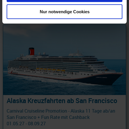
129 €
ab
am 03.10.26
Nur notwendige Cookies
Alaska Kreuzfahrten ab San Francisco
Carnival Cruiseline Promotion - Alaska 11 Tage ab/an
San Francisco + Fun Rate mit Cashback
01.05.27 - 08.09.27