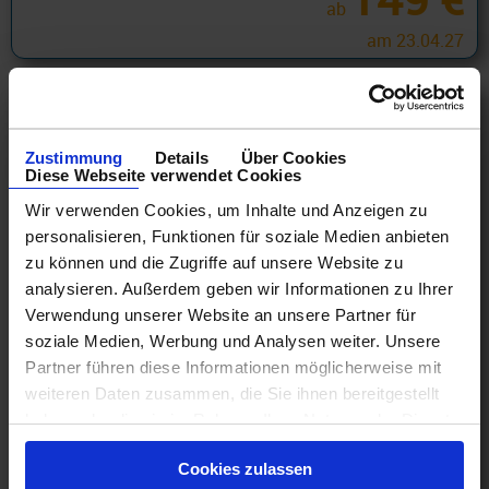
ab
am 23.04.27
Zustimmung
Details
Über Cookies
Diese Webseite verwendet Cookies
Wir verwenden Cookies, um Inhalte und Anzeigen zu
personalisieren, Funktionen für soziale Medien anbieten
zu können und die Zugriffe auf unsere Website zu
analysieren. Außerdem geben wir Informationen zu Ihrer
Verwendung unserer Website an unsere Partner für
soziale Medien, Werbung und Analysen weiter. Unsere
Partner führen diese Informationen möglicherweise mit
Alaska Kreuzfahrten ab Seattle
weiteren Daten zusammen, die Sie ihnen bereitgestellt
Alaska 2 Tage ab Seattle an Vancouver
haben oder die sie im Rahmen Ihrer Nutzung der Dienste
13.08.26 - 04.09.28
gesammelt haben.
Cookies zulassen