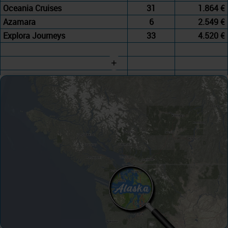
Oceania Cruises
31
1.864 €
Azamara
6
2.549 €
Explora Journeys
33
4.520 €
+