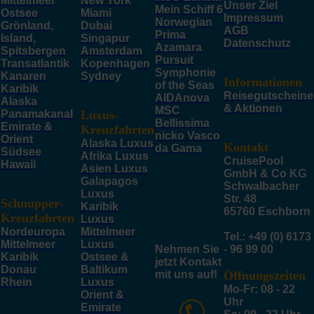
Mittelmeer
New York
Unser Ziel
Mein Schiff 6
Ostsee
Miami
Impressum
Norwegian
Grönland,
Dubai
AGB
Prima
Island,
Singapur
Datenschutz
Azamara
Spitsbergen
Amsterdam
Pursuit
Transatlantik
Kopenhagen
Symphonie
Kanaren
Sydney
Informationen
of the Seas
Karibik
Reisegutscheine
AIDAnova
Alaska
& Aktionen
MSC
Panamakanal
Luxus-
Bellissima
Emirate &
Kreuzfahrten
nicko Vasco
Orient
Alaska Luxus
Kontakt
da Gama
Südsee
Afrika Luxus
CruisePool
Hawaii
Asien Luxus
GmbH & Co KG
Galapagos
Schwalbacher
Luxus
Str. 48
Schnupper-
Karibik
65760 Eschborn
Kreuzfahrten
Luxus
Nordeuropa
Mittelmeer
Tel.: +49 (0) 6173
Mittelmeer
Luxus
Nehmen Sie
- 96 99 00
Karibik
Ostsee &
jetzt Kontakt
Donau
Baltikum
mit uns auf!
Öffnungszeiten
Rhein
Luxus
Mo-Fr: 08 - 22
Orient &
Uhr
Emirate