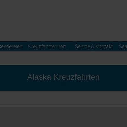
Reedereien
Kreuzfahrten mit...
Servce & Kontakt
Sea
Alaska Kreuzfahrten
'