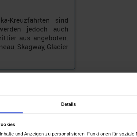
ka-Kreuzfahrten sind
werden jedoch auch
ittier aus angeboten.
neau, Skagway, Glacier
Details
Cookies
nhalte und Anzeigen zu personalisieren, Funktionen für soziale