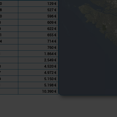
0
129 €
8
527 €
0
596 €
0
609 €
9
622 €
1
655 €
4
714 €
760 €
1
1.864 €
2.549 €
3
4.520 €
7
4.972 €
9
5.150 €
1
5.198 €
10.390 €