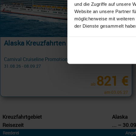
und die Zugriffe auf unsere 
Website an unsere Partner fü
möglicherweise mit weiteren
der Dienste gesammelt habe
Alaska Kreuzfahrten ab San Francisco
Carnival Cruiseline Promotion - Alaska 11 Tage ab/an San Francisco + Fun Rate mit Cashback
31.08.26 - 08.09.27
821 €
ab
am 03.05.27
Kreuzfahrtgebiet
Alaska
Reisezeit
... – 30.0
Reederei
Ange