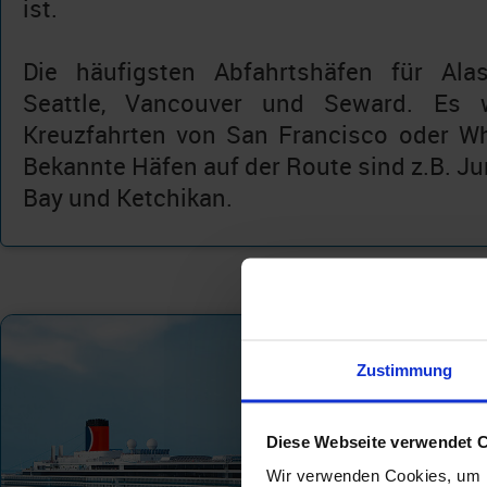
ist.
Die häufigsten Abfahrtshäfen für Alas
Seattle, Vancouver und Seward. Es 
Kreuzfahrten von San Francisco oder Wh
Bekannte Häfen auf der Route sind z.B. Ju
Bay und Ketchikan.
Zustimmung
Diese Webseite verwendet 
Wir verwenden Cookies, um I