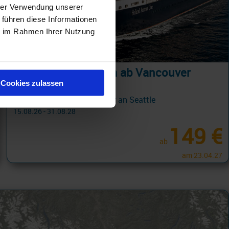
hrer Verwendung unserer
 führen diese Informationen
ie im Rahmen Ihrer Nutzung
Alaska Kreuzfahrten ab Vancouver
Cookies zulassen
Alaska 2 Tage ab Vancouver an Seattle
15.08.26 - 31.08.28
149 €
ab
am 23.04.27