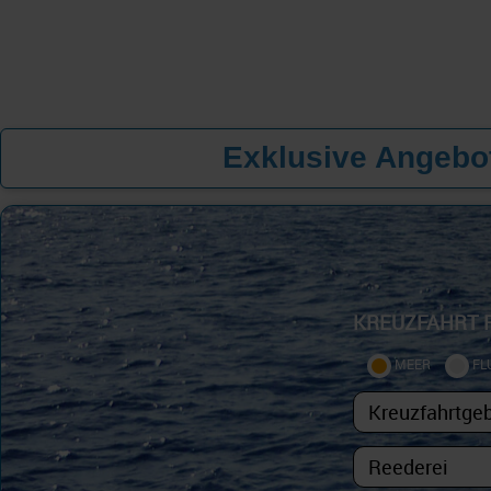
Exklusive Angebot
KREUZFAHRT 
MEER
FL