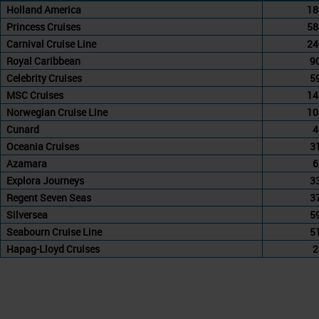
Holland America
18
Princess Cruises
58
Carnival Cruise Line
24
Royal Caribbean
9
Celebrity Cruises
5
MSC Cruises
14
Norwegian Cruise Line
10
Cunard
4
Oceania Cruises
3
Azamara
6
Explora Journeys
3
Regent Seven Seas
3
Silversea
5
Seabourn Cruise Line
5
Hapag-Lloyd Cruises
2