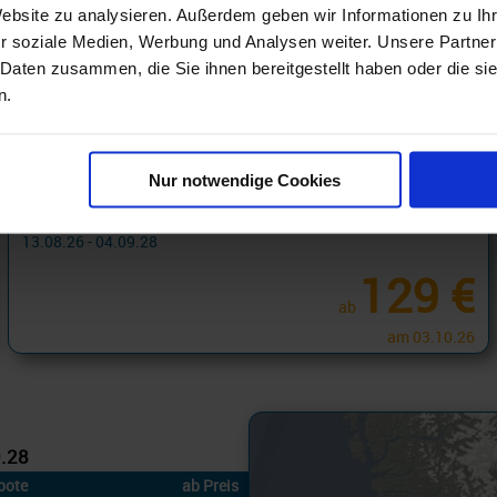
Website zu analysieren. Außerdem geben wir Informationen zu I
r soziale Medien, Werbung und Analysen weiter. Unsere Partner
 Daten zusammen, die Sie ihnen bereitgestellt haben oder die s
n.
Alaska Kreuzfahrten ab Seattle
Nur notwendige Cookies
Alaska 2 Tage ab Seattle an Vancouver
13.08.26 - 04.09.28
129 €
ab
am 03.10.26
9.28
bote
ab Preis