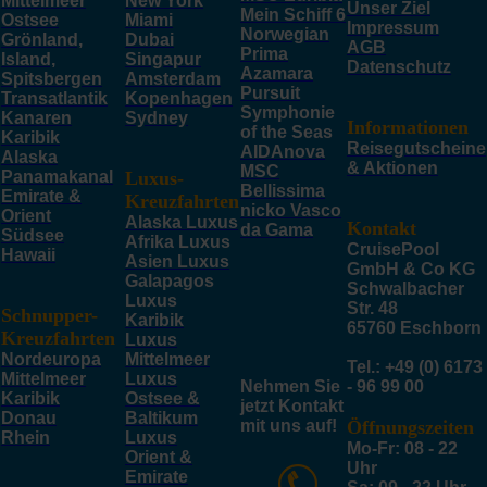
Mittelmeer
New York
Unser Ziel
Mein Schiff 6
Ostsee
Miami
Impressum
Norwegian
Grönland,
Dubai
AGB
Prima
Island,
Singapur
Datenschutz
Azamara
Spitsbergen
Amsterdam
Pursuit
Transatlantik
Kopenhagen
Symphonie
Kanaren
Sydney
Informationen
of the Seas
Karibik
Reisegutscheine
AIDAnova
Alaska
& Aktionen
MSC
Panamakanal
Luxus-
Bellissima
Emirate &
Kreuzfahrten
nicko Vasco
Orient
Alaska Luxus
Kontakt
da Gama
Südsee
Afrika Luxus
CruisePool
Hawaii
Asien Luxus
GmbH & Co KG
Galapagos
Schwalbacher
Luxus
Str. 48
Schnupper-
Karibik
65760 Eschborn
Kreuzfahrten
Luxus
Nordeuropa
Mittelmeer
Tel.: +49 (0) 6173
Mittelmeer
Luxus
Nehmen Sie
- 96 99 00
Karibik
Ostsee &
jetzt Kontakt
Donau
Baltikum
mit uns auf!
Öffnungszeiten
Rhein
Luxus
Mo-Fr: 08 - 22
Orient &
Uhr
Emirate