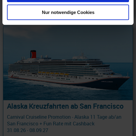
149 €
ab
am 23.04.27
Nur notwendige Cookies
Alaska Kreuzfahrten ab San Francisco
Carnival Cruiseline Promotion - Alaska 11 Tage ab/an
San Francisco + Fun Rate mit Cashback
31.08.26 - 08.09.27