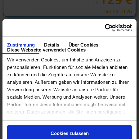
ab
am 03.10.26
Zustimmung
Details
Über Cookies
Diese Webseite verwendet Cookies
Wir verwenden Cookies, um Inhalte und Anzeigen zu
personalisieren, Funktionen für soziale Medien anbieten
zu können und die Zugriffe auf unsere Website zu
analysieren. Außerdem geben wir Informationen zu Ihrer
Verwendung unserer Website an unsere Partner für
soziale Medien, Werbung und Analysen weiter. Unsere
Partner führen diese Informationen möglicherweise mit
Alaska Kreuzfahrten ab Vancouver
weiteren Daten zusammen, die Sie ihnen bereitgestellt
Alaska 2 Tage ab Vancouver an Seattle
haben oder die sie im Rahmen Ihrer Nutzung der Dienste
15.08.26 - 31.08.28
gesammelt haben.
Cookies zulassen