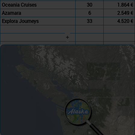
Oceania Cruises
30
1.864 €
Azamara
6
2.549 €
Explora Journeys
33
4.520 €
+