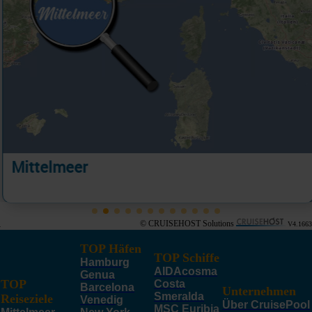
Mittelmeer
© CRUISEHOST Solutions
V4.1663
TOP Häfen
TOP Schiffe
Hamburg
AIDAcosma
Genua
TOP
Costa
Barcelona
Unternehmen
Smeralda
Reiseziele
Venedig
Über CruisePool
MSC Euribia