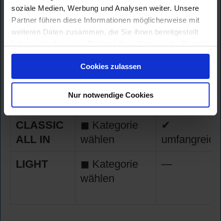
PREMIUM
✔
✔
soziale Medien, Werbung und Analysen weiter. Unsere
ALL IN
Wunschkabine
umfangreich
Partner führen diese Informationen möglicherweise mit
weiteren Daten zusammen, die Sie ihnen bereitgestellt
haben oder die sie im Rahmen Ihrer Nutzung der Dienste
gesammelt haben.
CLASSIC
◼ Kategorie
➕
Cookies zulassen
wählen
zubuchbar
(Zuteilung durch
Nur notwendige Cookies
AIDA)
CLASSIC
◼ Kategorie
✔
ALL IN
wählen
umfangreich
LIGHT
◼ Kategorie
—
wählen