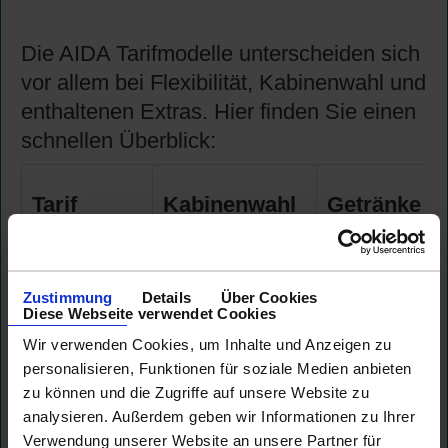
Die AIDA Tarifmodelle unterscheiden sich
vor allem bei Flexibilität, Kabinenwahl und
enthaltenen Extras. Hier finden Sie einen
schnellen Überblick:
Tarif
Kabinenwahl
Getränke
COMFORT
✔ freie
✔
ALL IN
Auswahl
umfangreich
Zustimmung
Details
Über Cookies
Diese Webseite verwendet Cookies
Wir verwenden Cookies, um Inhalte und Anzeigen zu
PREMIUM
✔
➕
personalisieren, Funktionen für soziale Medien anbieten
Wunschkabine
zubuchbar
zu können und die Zugriffe auf unsere Website zu
analysieren. Außerdem geben wir Informationen zu Ihrer
Verwendung unserer Website an unsere Partner für