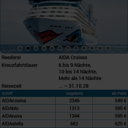
Reederei
AIDA Cruises
Kreuzfahrtdauer
6 bis 9 Nächte,
10 bis 14 Nächte,
Mehr als 14 Nächte
Reisezeit
... – 31.10.28
Schiff
Angebote
ab Preis
AIDAcosma
2346
549 €
AIDAblu
1313
595 €
AIDAnova
1344
595 €
AIDAstella
682
625 €