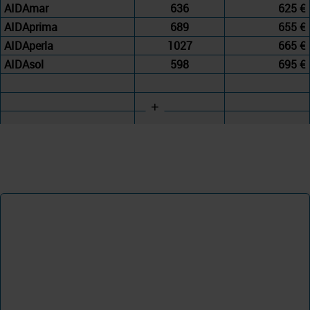
AIDAmar
636
625 €
AIDAprima
689
655 €
AIDAperla
1027
665 €
AIDAsol
598
695 €
+