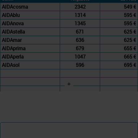
AIDAcosma
2342
549 €
AIDAblu
1314
595 €
AIDAnova
1345
595 €
AIDAstella
671
625 €
AIDAmar
636
625 €
AIDAprima
679
655 €
AIDAperla
1047
665 €
AIDAsol
596
695 €
+