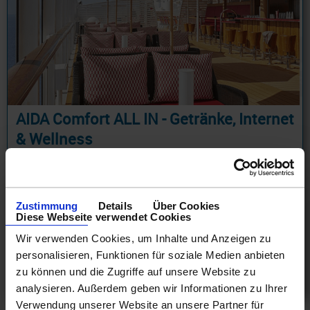
AIDA Comfort ALL IN - Getränke, Internet
& Wellness
AIDA COMFORT ALL IN Paket Kurzreise nach Norwegen
ab Hamburg 6 Tage ab/an Hamburg + Early Check-in +
Internet Flatrate + Getränkepaket AIDA Comfort Deluxe
Zustimmung
Details
Über Cookies
+ 2h SPA Nutzung täglich
Diese Webseite verwendet Cookies
18.08.26 - 29.10.28
Wir verwenden Cookies, um Inhalte und Anzeigen zu
940 €
personalisieren, Funktionen für soziale Medien anbieten
ab
zu können und die Zugriffe auf unsere Website zu
am 18.12.27
analysieren. Außerdem geben wir Informationen zu Ihrer
Verwendung unserer Website an unsere Partner für