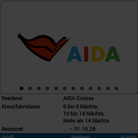
AIDA Cruises
AIDAbella
Reederei
AIDA Cruises
Kreuzfahrtdauer
6 bis 9 Nächte,
10 bis 14 Nächte,
Mehr als 14 Nächte
Reisezeit
... – 31.10.28
Schiff
Angebote
ab Preis