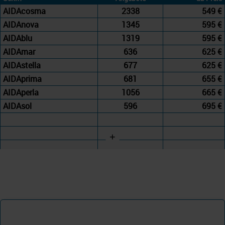
AIDAcosma
2338
549 €
AIDAnova
1345
595 €
AIDAblu
1319
595 €
AIDAmar
636
625 €
AIDAstella
677
625 €
AIDAprima
681
655 €
AIDAperla
1056
665 €
AIDAsol
596
695 €
+