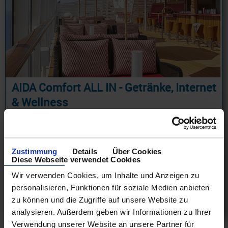
AIDA Comfort ALL IN - Getränke, Internet
& Wellness
AIDA COMFORT ALL IN Paket Kurzreise nach Norwegen
ab Hamburg 6 Tage ab/an Hamburg + Early Check-in +
Internet Flatrate + Getränkepaket AIDA Comfort Deluxe
Zustimmung
Details
Über Cookies
+ 2h SPA Nutzung täglich
Diese Webseite verwendet Cookies
18.08.26 - 29.10.28
Wir verwenden Cookies, um Inhalte und Anzeigen zu
940 €
personalisieren, Funktionen für soziale Medien anbieten
ab
zu können und die Zugriffe auf unsere Website zu
am 18.12.27
analysieren. Außerdem geben wir Informationen zu Ihrer
Verwendung unserer Website an unsere Partner für