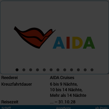
AIDA Cruises
AIDAbella
Reederei
AIDA Cruises
Kreuzfahrtdauer
6 bis 9 Nächte,
10 bis 14 Nächte,
Mehr als 14 Nächte
Reisezeit
... – 31.10.28
Schiff
Angebote
ab Preis