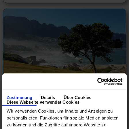
Kreuzfahrten nach/von Südafrika
Zustimmung
Details
Über Cookies
Diese Webseite verwendet Cookies
01.11.26 - 15.03.28
Wir verwenden Cookies, um Inhalte und Anzeigen zu
1.380 €
personalisieren, Funktionen für soziale Medien anbieten
ab
zu können und die Zugriffe auf unsere Website zu
am 04.11.27