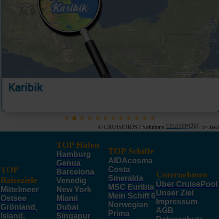
Karibik
© CRUISEHOST Solutions
V4.1663
TOP Häfen
TOP Schiffe
Hamburg
AIDAcosma
Genua
TOP
Costa
Barcelona
Unternehmen
Smeralda
Reiseziele
Venedig
Über CruisePool
MSC Euribia
Mittelmeer
New York
Unser Ziel
Mein Schiff 6
Ostsee
Miami
Impressum
Norwegian
Grönland,
Dubai
AGB
Prima
Island,
Singapur