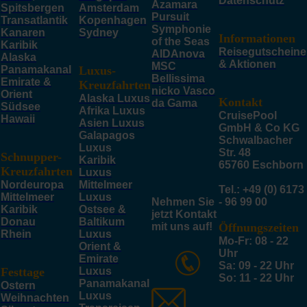
Datenschutz
Azamara
Spitsbergen
Amsterdam
Pursuit
Transatlantik
Kopenhagen
Symphonie
Kanaren
Sydney
Informationen
of the Seas
Karibik
Reisegutscheine
AIDAnova
Alaska
& Aktionen
MSC
Panamakanal
Luxus-
Bellissima
Emirate &
Kreuzfahrten
nicko Vasco
Orient
Alaska Luxus
Kontakt
da Gama
Südsee
Afrika Luxus
CruisePool
Hawaii
Asien Luxus
GmbH & Co KG
Galapagos
Schwalbacher
Luxus
Str. 48
Schnupper-
Karibik
65760 Eschborn
Kreuzfahrten
Luxus
Nordeuropa
Mittelmeer
Tel.: +49 (0) 6173
Mittelmeer
Luxus
Nehmen Sie
- 96 99 00
Karibik
Ostsee &
jetzt Kontakt
Donau
Baltikum
mit uns auf!
Öffnungszeiten
Rhein
Luxus
Mo-Fr: 08 - 22
Orient &
Uhr
Emirate
Sa: 09 - 22 Uhr
Festtage
Luxus
So: 11 - 22 Uhr
Panamakanal
Ostern
Luxus
Weihnachten