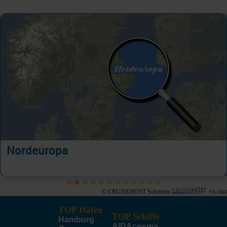
Nordeuropa
© CRUISEHOST Solutions
V4.1663
TOP Häfen
TOP Schiffe
Hamburg
AIDAcosma