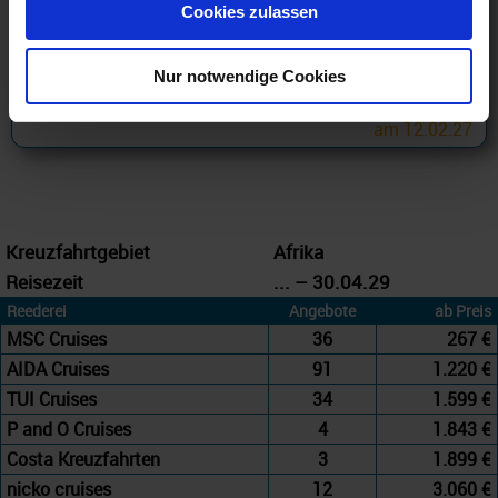
Cookies zulassen
27.11.26 - 29.03.27
267 €
Nur notwendige Cookies
ab
am 12.02.27
Kreuzfahrtgebiet
Afrika
Reisezeit
... – 30.04.29
Reederei
Angebote
ab Preis
MSC Cruises
36
267 €
AIDA Cruises
91
1.220 €
TUI Cruises
34
1.599 €
P and O Cruises
4
1.843 €
Costa Kreuzfahrten
3
1.899 €
nicko cruises
12
3.060 €