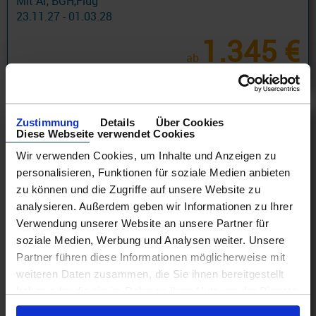
Mit AI, BGH,Flug
23.11.27 - 01.03.28
1.345 €
ab
am 08.12.27
Zustimmung
Details
Über Cookies
Diese Webseite verwendet Cookies
Wir verwenden Cookies, um Inhalte und Anzeigen zu
personalisieren, Funktionen für soziale Medien anbieten
zu können und die Zugriffe auf unsere Website zu
analysieren. Außerdem geben wir Informationen zu Ihrer
Verwendung unserer Website an unsere Partner für
soziale Medien, Werbung und Analysen weiter. Unsere
Partner führen diese Informationen möglicherweise mit
weiteren Daten zusammen, die Sie ihnen bereitgestellt
haben oder die sie im Rahmen Ihrer Nutzung der Dienste
Südafrika Kurzkreuzfahrten
gesammelt haben.