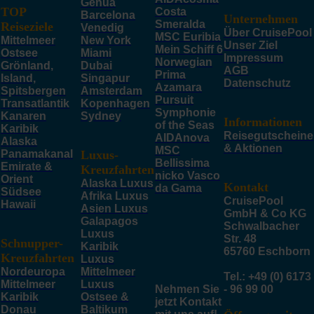
Genua
TOP
Costa
Barcelona
Unternehmen
Smeralda
Reiseziele
Venedig
Über CruisePool
MSC Euribia
Mittelmeer
New York
Unser Ziel
Mein Schiff 6
Ostsee
Miami
Impressum
Norwegian
Grönland,
Dubai
AGB
Prima
Island,
Singapur
Datenschutz
Azamara
Spitsbergen
Amsterdam
Pursuit
Transatlantik
Kopenhagen
Symphonie
Kanaren
Sydney
Informationen
of the Seas
Karibik
Reisegutscheine
AIDAnova
Alaska
& Aktionen
MSC
Panamakanal
Luxus-
Bellissima
Emirate &
Kreuzfahrten
nicko Vasco
Orient
Alaska Luxus
Kontakt
da Gama
Südsee
Afrika Luxus
CruisePool
Hawaii
Asien Luxus
GmbH & Co KG
Galapagos
Schwalbacher
Luxus
Str. 48
Schnupper-
Karibik
65760 Eschborn
Kreuzfahrten
Luxus
Nordeuropa
Mittelmeer
Tel.: +49 (0) 6173
Mittelmeer
Luxus
Nehmen Sie
- 96 99 00
Karibik
Ostsee &
jetzt Kontakt
Donau
Baltikum