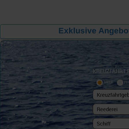
Exklusive Angebot
KREUZFAHRT 
MEER
FL