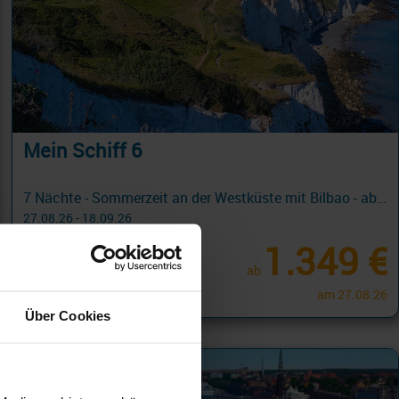
Mein Schiff 6
7 Nächte - Sommerzeit an der Westküste mit Bilbao - ab/bis Leixoes (Porto)
27.08.26 - 18.09.26
1.349 €
ab
am 27.08.26
Über Cookies