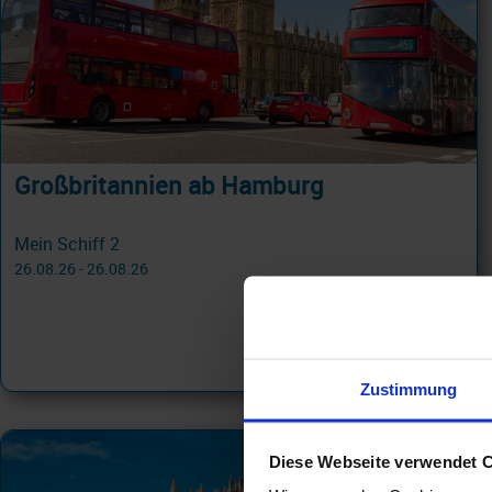
Großbritannien ab Hamburg
Mein Schiff 2
26.08.26 - 26.08.26
3.099 €
ab
am 26.08.26
Zustimmung
Diese Webseite verwendet 