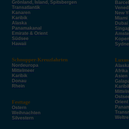
Grönland, Island, Spitsbergen
Barce
Transatlantik
Vened
Kanaren
New Y
Karibik
Miami
Alaska
Dubai
Panamakanal
Singa
Emirate & Orient
Amste
Südsee
Kope
Hawaii
Sydne
Schnupper-Kreuzfahrten
Luxus
Nordeuropa
Alask
Mittelmeer
Afrika
Karibik
Asien
Donau
Galap
Rhein
Karibi
Mittel
Ostse
Festtage
Orient
Panam
Ostern
Trans
Weihnachten
Weltr
Silvestern