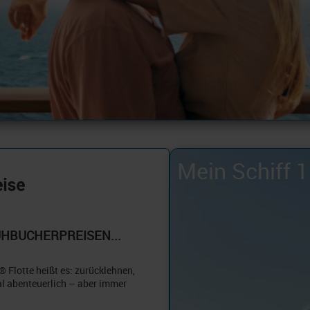
Mein Schiff 2
eise
HBUCHERPREISEN...
® Flotte heißt es: zurücklehnen,
al abenteuerlich – aber immer