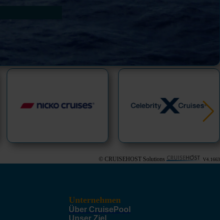
© CRUISEHOST Solutions
V4.1663
Unternehmen
Über CruisePool
Unser Ziel