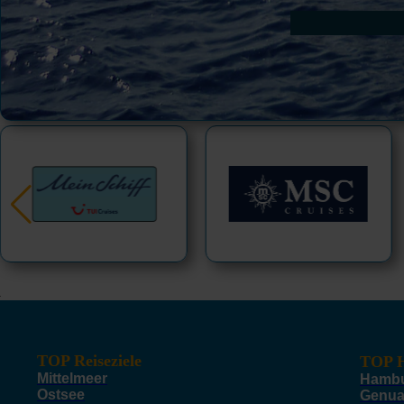
TOP Reiseziele
TOP H
Mittelmeer
Hamb
Ostsee
Genu