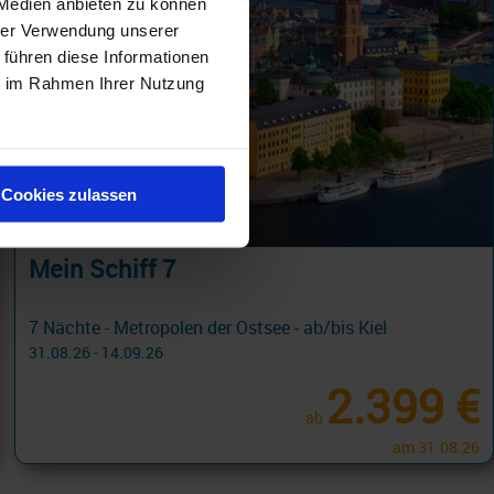
 Medien anbieten zu können
hrer Verwendung unserer
 führen diese Informationen
ie im Rahmen Ihrer Nutzung
Cookies zulassen
Mein Schiff 7
7 Nächte - Metropolen der Ostsee - ab/bis Kiel
31.08.26 - 14.09.26
2.399 €
ab
am 31.08.26