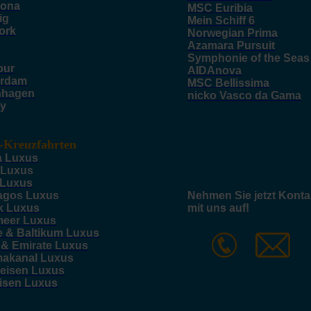
lona
MSC Euribia
ig
Mein Schiff 6
ork
Norwegian Prima
Azamara Pursuit
Symphonie of the Seas
pur
AIDAnova
rdam
MSC Bellissima
nhagen
nicko Vasco da Gama
y
-Kreuzfahrten
a Luxus
 Luxus
 Luxus
agos Luxus
Nehmen Sie jetzt Konta
k Luxus
mit uns auf!
meer Luxus
e & Baltikum Luxus
 & Emirate Luxus
akanal Luxus
reisen Luxus
eisen Luxus