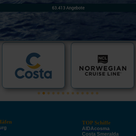
äfen
TOP Schiffe
urg
AIDAcosma
a
Costa Smeralda