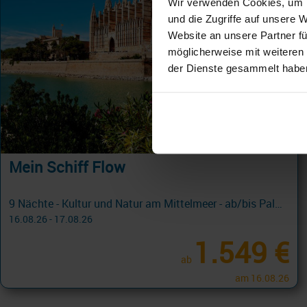
Wir verwenden Cookies, um I
und die Zugriffe auf unsere 
Website an unsere Partner fü
möglicherweise mit weiteren
der Dienste gesammelt habe
Mein Schiff Flow
9 Nächte - Kultur und Natur am Mittelmeer - ab/bis Palma
16.08.26 - 17.08.26
1.549 €
ab
am 16.08.26