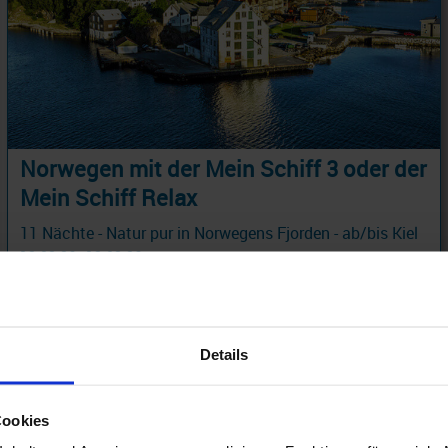
Norwegen mit der Mein Schiff 3 oder der
Mein Schiff Relax
11 Nächte - Natur pur in Norwegens Fjorden - ab/bis Kiel
12.08.26 - 12.08.26
16.999 €
ab
am 12.08.26
Details
Cookies