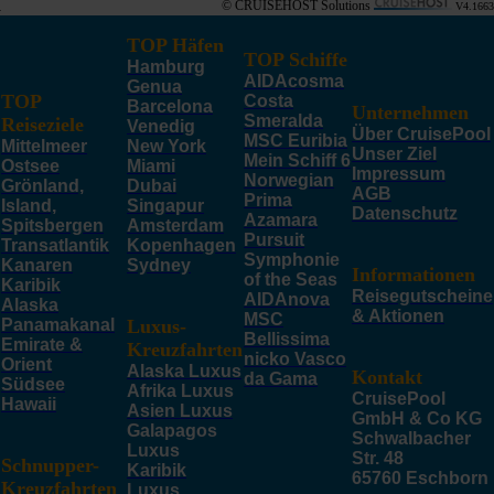
© CRUISEHOST Solutions
V4.1663
TOP Häfen
TOP Schiffe
Hamburg
AIDAcosma
Genua
TOP
Costa
Barcelona
Unternehmen
Smeralda
Reiseziele
Venedig
Über CruisePool
MSC Euribia
Mittelmeer
New York
Unser Ziel
Mein Schiff 6
Ostsee
Miami
Impressum
Norwegian
Grönland,
Dubai
AGB
Prima
Island,
Singapur
Datenschutz
Azamara
Spitsbergen
Amsterdam
Pursuit
Transatlantik
Kopenhagen
Symphonie
Kanaren
Sydney
Informationen
of the Seas
Karibik
Reisegutscheine
AIDAnova
Alaska
& Aktionen
MSC
Panamakanal
Luxus-
Bellissima
Emirate &
Kreuzfahrten
nicko Vasco
Orient
Alaska Luxus
Kontakt
da Gama
Südsee
Afrika Luxus
CruisePool
Hawaii
Asien Luxus
GmbH & Co KG
Galapagos
Schwalbacher
Luxus
Str. 48
Schnupper-
Karibik
65760 Eschborn
Kreuzfahrten
Luxus