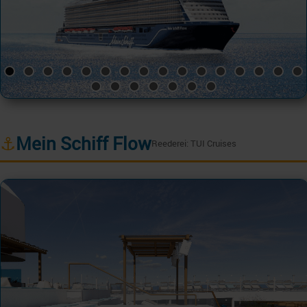
⚓
Mein Schiff Flow
Reederei: TUI Cruises