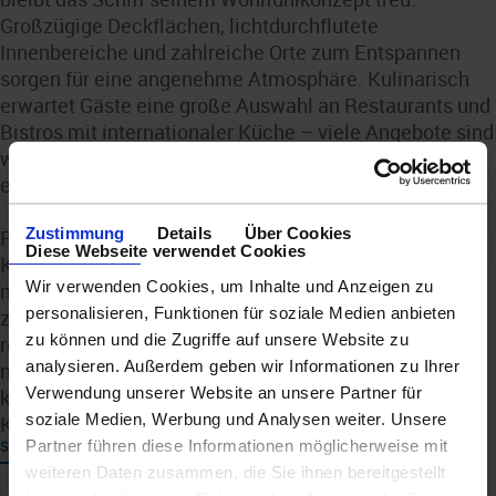
Großzügige Deckflächen, lichtdurchflutete
Innenbereiche und zahlreiche Orte zum Entspannen
sorgen für eine angenehme Atmosphäre. Kulinarisch
erwartet Gäste eine große Auswahl an Restaurants und
Bistros mit internationaler Küche – viele Angebote sind
wie gewohnt im Premium-Alles-Inklusive-Konzept
enthalten.
Zustimmung
Details
Über Cookies
Fazit: Die Mein Schiff Flow verbindet modernes
Diese Webseite verwendet Cookies
Kreuzfahrterlebnis mit einem klaren Bekenntnis zu
Wir verwenden Cookies, um Inhalte und Anzeigen zu
mehr Nachhaltigkeit. Mit innovativer Umwelttechnik,
personalisieren, Funktionen für soziale Medien anbieten
zukunftsfähigem Antrieb und einem konsequent
zu können und die Zugriffe auf unsere Website zu
ressourcenschonenden Bordbetrieb steht sie für eine
analysieren. Außerdem geben wir Informationen zu Ihrer
neue, verantwortungsvollere Art zu reisen –
Verwendung unserer Website an unsere Partner für
komfortabel, stilvoll und mit Blick auf die Zukunft der
soziale Medien, Werbung und Analysen weiter. Unsere
Kreuzfahrt.
Partner führen diese Informationen möglicherweise mit
SCHIFF
weiteren Daten zusammen, die Sie ihnen bereitgestellt