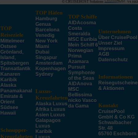
© CRUISEHOST Solutions
V4.1663
TOP Häfen
TOP Schiffe
Hamburg
AIDAcosma
Genua
TOP
Costa
Barcelona
Unternehmen
Smeralda
Reiseziele
Venedig
Über CruisePool
MSC Euribia
Mittelmeer
New York
Unser Ziel
Mein Schiff 6
Ostsee
Miami
Impressum
Norwegian
Grönland,
Dubai
AGB
Prima
Island,
Singapur
Datenschutz
Azamara
Spitsbergen
Amsterdam
Pursuit
Transatlantik
Kopenhagen
Symphonie
Kanaren
Sydney
Informationen
of the Seas
Karibik
Reisegutscheine
AIDAnova
Alaska
& Aktionen
MSC
Panamakanal
Luxus-
Bellissima
Emirate &
Kreuzfahrten
nicko Vasco
Orient
Alaska Luxus
Kontakt
da Gama
Südsee
Afrika Luxus
CruisePool
Hawaii
Asien Luxus
GmbH & Co KG
Galapagos
Schwalbacher
Luxus
Str. 48
Schnupper-
Karibik
65760 Eschborn
Kreuzfahrten
Luxus