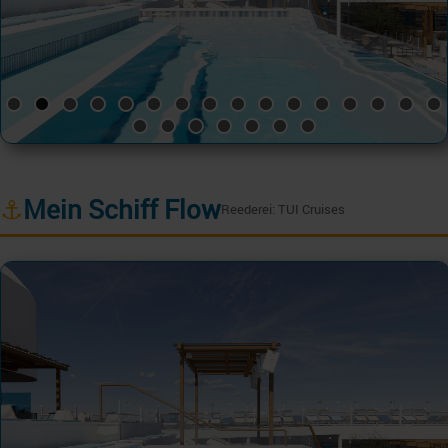
⚓
Mein Schiff Flow
Reederei: TUI Cruises