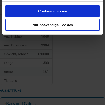
haben oder die sie im Rahmen Ihrer Nutzung der Dienste
Schiffskategorie
4
gesammelt haben.
Schiffstyp
TUI Cruises
Cookies zulassen
Baujahr
2026
Nur notwendige Cookies
Geschwindigkeit
21,5kn
Anz. Kabinen
1945
Anz. Passagiere
3984
Gewicht/Tonnen
160000
Länge
333
Breite
42,1
Tiefgang
AUSSTATTUNG
Bars und Cafe s
✦