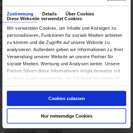
Fazit: Die Mein Schiff Relax steht für die Zukunft der
Mein-Schiff-Flotte: mehr Raum, mehr Genuss und
Zustimmung
Details
Über Cookies
moderne Umwelttechnologie. Sie verbindet das
Diese Webseite verwendet Cookies
entspannte Wohlfühlkonzept der Marke mit einem
Wir verwenden Cookies, um Inhalte und Anzeigen zu
zukunftsorientierten Ansatz für nachhaltigere
personalisieren, Funktionen für soziale Medien anbieten
Kreuzfahrten – und schafft damit ein ganz neues
zu können und die Zugriffe auf unsere Website zu
Erlebnis auf See.
analysieren. Außerdem geben wir Informationen zu Ihrer
SCHIFF
Verwendung unserer Website an unsere Partner für
soziale Medien, Werbung und Analysen weiter. Unsere
Schiffskategorie
4
Partner führen diese Informationen möglicherweise mit
Schiffstyp
TUI Cruises
weiteren Daten zusammen, die Sie ihnen bereitgestellt
haben oder die sie im Rahmen Ihrer Nutzung der Dienste
Baujahr
2025
gesammelt haben.
Geschwindigkeit
Cookies zulassen
Anz. Kabinen
Nur notwendige Cookies
Anz. Passagiere
4000
Gewicht/Tonnen
160000