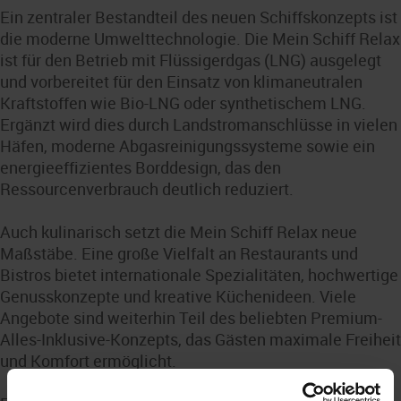
Ein zentraler Bestandteil des neuen Schiffskonzepts ist
die moderne Umwelttechnologie. Die Mein Schiff Relax
ist für den Betrieb mit Flüssigerdgas (LNG) ausgelegt
und vorbereitet für den Einsatz von klimaneutralen
Kraftstoffen wie Bio-LNG oder synthetischem LNG.
Ergänzt wird dies durch Landstromanschlüsse in vielen
Häfen, moderne Abgasreinigungssysteme sowie ein
energieeffizientes Borddesign, das den
Ressourcenverbrauch deutlich reduziert.
Auch kulinarisch setzt die Mein Schiff Relax neue
Maßstäbe. Eine große Vielfalt an Restaurants und
Bistros bietet internationale Spezialitäten, hochwertige
Genusskonzepte und kreative Küchenideen. Viele
Angebote sind weiterhin Teil des beliebten Premium-
Alles-Inklusive-Konzepts, das Gästen maximale Freiheit
und Komfort ermöglicht.