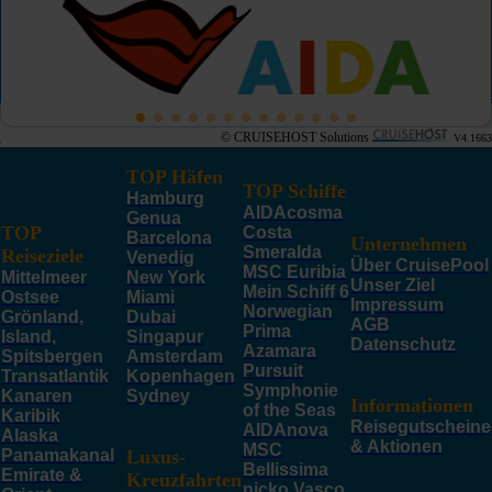
© CRUISEHOST Solutions
V4.1663
TOP Häfen
TOP Schiffe
Hamburg
AIDAcosma
Genua
TOP
Costa
Barcelona
Unternehmen
Smeralda
Reiseziele
Venedig
Über CruisePool
MSC Euribia
Mittelmeer
New York
Unser Ziel
Mein Schiff 6
Ostsee
Miami
Impressum
Norwegian
Grönland,
Dubai
AGB
Prima
Island,
Singapur
Datenschutz
Azamara
Spitsbergen
Amsterdam
Pursuit
Transatlantik
Kopenhagen
Symphonie
Kanaren
Sydney
Informationen
of the Seas
Karibik
Reisegutscheine
AIDAnova
Alaska
& Aktionen
MSC
Panamakanal
Luxus-
Bellissima
Emirate &
Kreuzfahrten
nicko Vasco