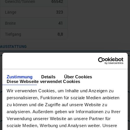
Gewicht/Tonnen
65542
Länge
323
Breite
41
Tiefgang
8,8
AUSSTATTUNG
Reisedokumente
✦
Personalausweis / Identitätskarte
Zustimmung
Details
Über Cookies
Reisepass
Diese Webseite verwendet Cookies
Wir verwenden Cookies, um Inhalte und Anzeigen zu
personalisieren, Funktionen für soziale Medien anbieten
Tischzeiten
✦
zu können und die Zugriffe auf unsere Website zu
Hauptrestaurant: Feste Tischzeit
analysieren. Außerdem geben wir Informationen zu Ihrer
Verwendung unserer Website an unsere Partner für
soziale Medien, Werbung und Analysen weiter. Unsere
Bars und Cafe s
✦