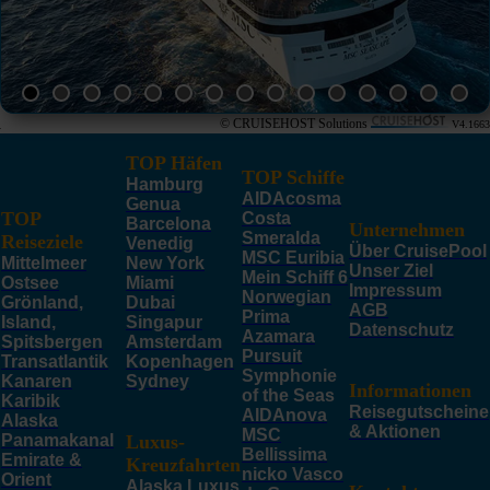
© CRUISEHOST Solutions
V4.1663
TOP Häfen
TOP Schiffe
Hamburg
AIDAcosma
Genua
TOP
Costa
Barcelona
Unternehmen
Smeralda
Reiseziele
Venedig
Über CruisePool
MSC Euribia
Mittelmeer
New York
Unser Ziel
Mein Schiff 6
Ostsee
Miami
Impressum
Norwegian
Grönland,
Dubai
AGB
Prima
Island,
Singapur
Datenschutz
Azamara
Spitsbergen
Amsterdam
Pursuit
Transatlantik
Kopenhagen
Symphonie
Kanaren
Sydney
Informationen
of the Seas
Karibik
Reisegutscheine
AIDAnova
Alaska
& Aktionen
MSC
Panamakanal
Luxus-
Bellissima
Emirate &
Kreuzfahrten
nicko Vasco
Orient
Alaska Luxus