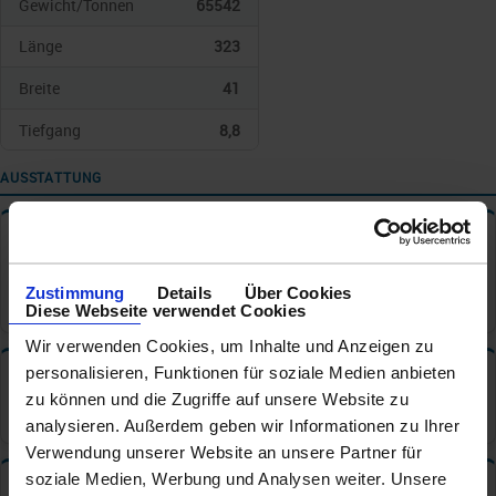
Gewicht/Tonnen
65542
Länge
323
Breite
41
Tiefgang
8,8
AUSSTATTUNG
Reisedokumente
✦
Personalausweis / Identitätskarte
Zustimmung
Details
Über Cookies
Reisepass
Diese Webseite verwendet Cookies
Wir verwenden Cookies, um Inhalte und Anzeigen zu
personalisieren, Funktionen für soziale Medien anbieten
Tischzeiten
✦
zu können und die Zugriffe auf unsere Website zu
Hauptrestaurant: Feste Tischzeit
analysieren. Außerdem geben wir Informationen zu Ihrer
Verwendung unserer Website an unsere Partner für
soziale Medien, Werbung und Analysen weiter. Unsere
Bars und Cafe s
✦