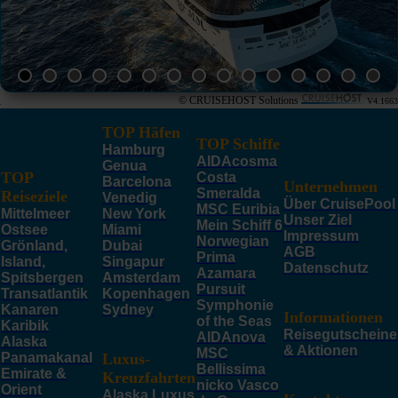
© CRUISEHOST Solutions
V4.1663
TOP Häfen
TOP Schiffe
Hamburg
AIDAcosma
Genua
TOP
Costa
Barcelona
Unternehmen
Smeralda
Reiseziele
Venedig
Über CruisePool
MSC Euribia
Mittelmeer
New York
Unser Ziel
Mein Schiff 6
Ostsee
Miami
Impressum
Norwegian
Grönland,
Dubai
AGB
Prima
Island,
Singapur
Datenschutz
Azamara
Spitsbergen
Amsterdam
Pursuit
Transatlantik
Kopenhagen
Symphonie
Kanaren
Sydney
Informationen
of the Seas
Karibik
Reisegutscheine
AIDAnova
Alaska
& Aktionen
MSC
Panamakanal
Luxus-
Bellissima
Emirate &
Kreuzfahrten
nicko Vasco
Orient
Alaska Luxus