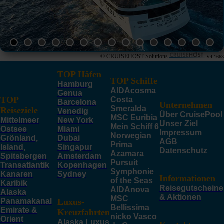
© CRUISEHOST Solutions
V4.1663
TOP Häfen
TOP Schiffe
Hamburg
AIDAcosma
Genua
TOP
Costa
Barcelona
Unternehmen
Smeralda
Reiseziele
Venedig
Über CruisePool
MSC Euribia
Mittelmeer
New York
Unser Ziel
Mein Schiff 6
Ostsee
Miami
Impressum
Norwegian
Grönland,
Dubai
AGB
Prima
Island,
Singapur
Datenschutz
Azamara
Spitsbergen
Amsterdam
Pursuit
Transatlantik
Kopenhagen
Symphonie
Kanaren
Sydney
Informationen
of the Seas
Karibik
Reisegutscheine
AIDAnova
Alaska
& Aktionen
MSC
Panamakanal
Luxus-
Bellissima
Emirate &
Kreuzfahrten
nicko Vasco
Orient
Alaska Luxus