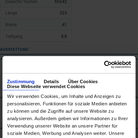
Gewicht/Tonnen
65542
Länge
323
Breite
41
Tiefgang
8,8
AUSSTATTUNG
Reisedokumente
✦
Personalausweis / Identitätskarte
Zustimmung
Details
Über Cookies
Reisepass
Diese Webseite verwendet Cookies
Wir verwenden Cookies, um Inhalte und Anzeigen zu
personalisieren, Funktionen für soziale Medien anbieten
Tischzeiten
✦
zu können und die Zugriffe auf unsere Website zu
Hauptrestaurant: Feste Tischzeit
analysieren. Außerdem geben wir Informationen zu Ihrer
Verwendung unserer Website an unsere Partner für
soziale Medien, Werbung und Analysen weiter. Unsere
Bars und Cafe s
✦