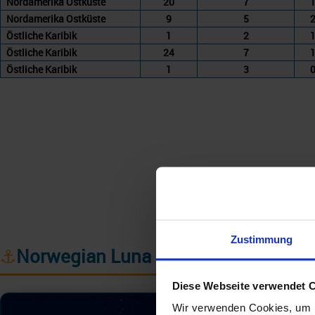
Nordamerika Ostküste
20
7
1
Nordamerika Ostküste
9
5
2
Östliche Karibik
1
2
1
Östliche Karibik
24
7
1
Östliche Karibik
1
3
0
Zustimmung
⚓
Norwegian Luna
Diese Webseite verwendet 
Wir verwenden Cookies, um I