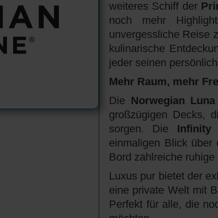
weiteres Schiff der
Pri
noch mehr Highligh
unvergessliche Reise 
kulinarische Entdeck
jeder seinen persönlic
Mehr Raum, mehr Frei
Die
Norwegian Luna
großzügigen Decks, di
sorgen. Die
Infinit
einmaligen Blick übe
Bord zahlreiche ruhig
Luxus pur bietet der e
eine private Welt mit B
Perfekt für alle, die 