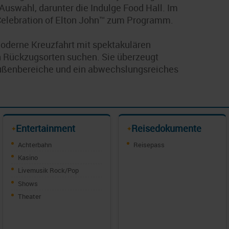
 Auswahl, darunter die Indulge Food Hall. Im
Celebration of Elton John™ zum Programm.
 moderne Kreuzfahrt mit spektakulären
n Rückzugsorten suchen. Sie überzeugt
Außenbereiche und ein abwechslungsreiches
Entertainment
Reisedokumente
✦
✦
Achterbahn
Reisepass
Kasino
Livemusik Rock/Pop
Shows
Theater