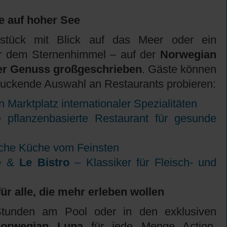
e auf hoher See
stück mit Blick auf das Meer oder ein
er dem Sternenhimmel – auf der
Norwegian
her Genuss großgeschrieben
. Gäste können
ruckende Auswahl an Restaurants probieren:
n Marktplatz internationaler Spezialitäten
pflanzenbasierte Restaurant für gesunde
sche Küche vom Feinsten
e
&
Le Bistro
– Klassiker für Fleisch- und
ür alle, die mehr erleben wollen
tunden am Pool oder in den exklusiven
orwegian Luna
für jede Menge Action.