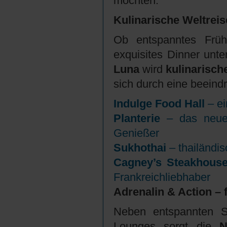
möchten.
Kulinarische Weltreis
Ob entspanntes Früh
exquisites Dinner unt
Luna
wird
kulinarisc
sich durch eine beeind
Indulge Food Hall
– ei
Planterie
– das neue 
Genießer
Sukhothai
– thailändi
Cagney’s Steakhous
Frankreichliebhaber
Adrenalin & Action – f
Neben entspannten S
Lounges sorgt die
N