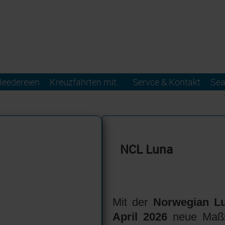
Reedereien
Kreuzfahrten mit...
Servce & Kontakt
Sea
NCL Luna
Mit der
Norwegian L
April 2026
neue Maßst