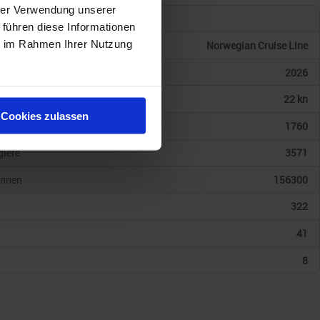
hrer Verwendung unserer
gorie
 führen diese Informationen
ie im Rahmen Ihrer Nutzung
Norwegian Cruise Line
2026
gkeit
22 kn
Cookies zulassen
en
1760
giere
3571
onnen
156300
322
41
8