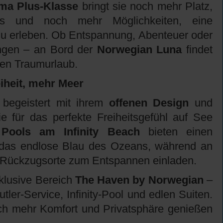
ma Plus-Klasse
bringt sie noch mehr Platz,
ts und noch mehr Möglichkeiten, eine
zu erleben. Ob Entspannung, Abenteuer oder
ungen – an Bord der
Norwegian Luna
findet
hen Traumurlaub.
heit, mehr Meer
begeistert mit ihrem
offenen Design
und
e für das perfekte Freiheitsgefühl auf See
y Pools am Infinity Beach
bieten einen
r das endlose Blau des Ozeans, während an
e Rückzugsorte zum Entspannen einladen.
xklusive Bereich
The Haven by Norwegian
–
utler-Service, Infinity-Pool und edlen Suiten.
noch mehr Komfort und Privatsphäre genießen