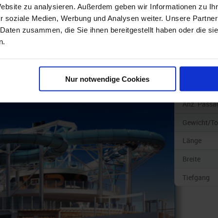
Website zu analysieren. Außerdem geben wir Informationen zu I
Schiffskate
r soziale Medien, Werbung und Analysen weiter. Unsere Partner
 Daten zusammen, die Sie ihnen bereitgestellt haben oder die s
Schiffstyp
n.
Baujahr
Geschwindi
Nur notwendige Cookies
Anz. Kabin
Anz. Passa
Gewicht/T
Länge
Breite
Tiefgang