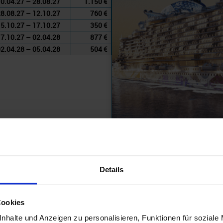
0.04.27 – 28.08.27
1.150 €
8.08.27 – 12.10.27
760 €
5.10.27 – 17.10.27
350 €
7.10.27 – 02.04.28
877 €
2.04.28 – 05.04.28
504 €
Details
Cookies
SCHIFF
nhalte und Anzeigen zu personalisieren, Funktionen für soziale