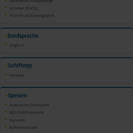
Optimiertes Rumpfdesign
Scrubber (EGCS)
Verzicht auf Einwegplastik
Bordsprache
✦
Englisch
Schiffstyp
✦
Hochsee
Speisen
✦
Asiatisches Restaurant
BBQ/Grill/Rotisserie
Brasserie
Buffetrestaurant