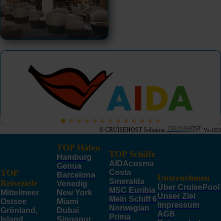
© CRUISEHOST Solutions
V4.1663
TOP Häfen
TOP Schiffe
Hamburg
AIDAcosma
Genua
TOP
Costa
Barcelona
Unternehmen
Smeralda
Reiseziele
Venedig
Über CruisePool
MSC Euribia
Mittelmeer
New York
Unser Ziel
Mein Schiff 6
Ostsee
Miami
Impressum
Norwegian
Grönland,
Dubai
AGB
Prima
Island,
Singapur