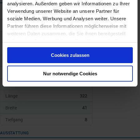
analysieren. Außerdem geben wir Informationen zu Ihrer
Verwendung unserer Website an unsere Partner für
Schiffskategorie
soziale Medien, Werbung und Analysen weiter. Unsere
Schiffstyp
Norwegian Cruise Line
Partner führen diese Informationen möglicherweise mit
weiteren Daten zusammen, die Sie ihnen bereitgestellt
Baujahr
2026
haben oder die sie im Rahmen Ihrer Nutzung der Dienste
gesammelt haben.
Geschwindigkeit
22 kn
Cookies zulassen
Anz. Kabinen
1760
Anz. Passagiere
3571
Nur notwendige Cookies
Gewicht/Tonnen
156300
Länge
322
Breite
41
Tiefgang
8
AUSSTATTUNG