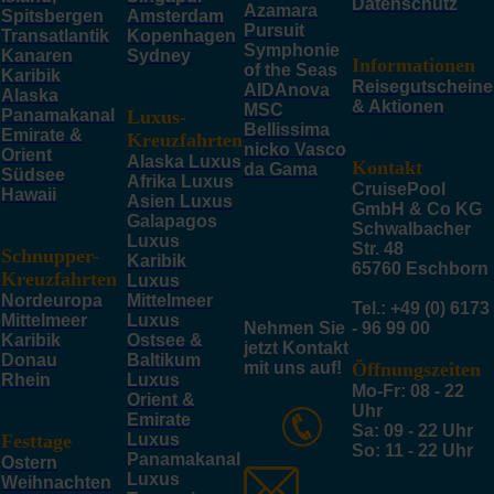
Datenschutz
Azamara
Spitsbergen
Amsterdam
Pursuit
Transatlantik
Kopenhagen
Symphonie
Kanaren
Sydney
Informationen
of the Seas
Karibik
Reisegutscheine
AIDAnova
Alaska
& Aktionen
MSC
Panamakanal
Luxus-
Bellissima
Emirate &
Kreuzfahrten
nicko Vasco
Orient
Alaska Luxus
Kontakt
da Gama
Südsee
Afrika Luxus
CruisePool
Hawaii
Asien Luxus
GmbH & Co KG
Galapagos
Schwalbacher
Luxus
Str. 48
Schnupper-
Karibik
65760 Eschborn
Kreuzfahrten
Luxus
Nordeuropa
Mittelmeer
Tel.: +49 (0) 6173
Mittelmeer
Luxus
Nehmen Sie
- 96 99 00
Karibik
Ostsee &
jetzt Kontakt
Donau
Baltikum
mit uns auf!
Öffnungszeiten
Rhein
Luxus
Mo-Fr: 08 - 22
Orient &
Uhr
Emirate
Sa: 09 - 22 Uhr
Festtage
Luxus
So: 11 - 22 Uhr
Panamakanal
Ostern
Luxus
Weihnachten