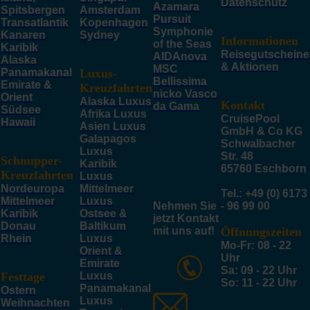
Datenschutz
Azamara
Spitsbergen
Amsterdam
Pursuit
Transatlantik
Kopenhagen
Symphonie
Kanaren
Sydney
Informationen
of the Seas
Karibik
Reisegutscheine
AIDAnova
Alaska
& Aktionen
MSC
Panamakanal
Luxus-
Bellissima
Emirate &
Kreuzfahrten
nicko Vasco
Orient
Alaska Luxus
Kontakt
da Gama
Südsee
Afrika Luxus
CruisePool
Hawaii
Asien Luxus
GmbH & Co KG
Galapagos
Schwalbacher
Luxus
Str. 48
Schnupper-
Karibik
65760 Eschborn
Kreuzfahrten
Luxus
Nordeuropa
Mittelmeer
Tel.: +49 (0) 6173
Mittelmeer
Luxus
Nehmen Sie
- 96 99 00
Karibik
Ostsee &
jetzt Kontakt
Donau
Baltikum
mit uns auf!
Öffnungszeiten
Rhein
Luxus
Mo-Fr: 08 - 22
Orient &
Uhr
Emirate
Sa: 09 - 22 Uhr
Festtage
Luxus
So: 11 - 22 Uhr
Panamakanal
Ostern
Luxus
Weihnachten