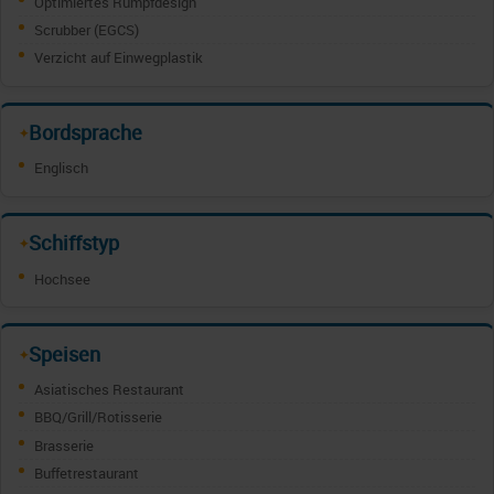
Optimiertes Rumpfdesign
Scrubber (EGCS)
Verzicht auf Einwegplastik
Bordsprache
✦
Englisch
Schiffstyp
✦
Hochsee
Speisen
✦
Asiatisches Restaurant
BBQ/Grill/Rotisserie
Brasserie
Buffetrestaurant