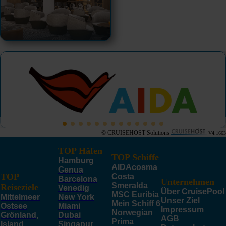
© CRUISEHOST Solutions
V4.1663
TOP Häfen
TOP Schiffe
Hamburg
AIDAcosma
Genua
TOP
Costa
Barcelona
Unternehmen
Smeralda
Reiseziele
Venedig
Über CruisePool
MSC Euribia
Mittelmeer
New York
Unser Ziel
Mein Schiff 6
Ostsee
Miami
Impressum
Norwegian
Grönland,
Dubai
AGB
Prima
Island,
Singapur