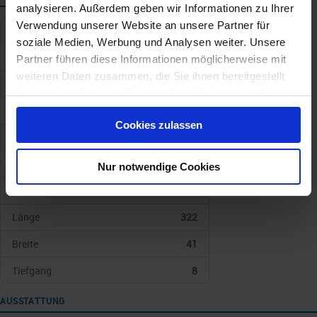
analysieren. Außerdem geben wir Informationen zu Ihrer
Verwendung unserer Website an unsere Partner für
Schiffskategorie
soziale Medien, Werbung und Analysen weiter. Unsere
Schiffstyp
Norwegian Cruise Line
Partner führen diese Informationen möglicherweise mit
weiteren Daten zusammen, die Sie ihnen bereitgestellt
Baujahr
2026
haben oder die sie im Rahmen Ihrer Nutzung der Dienste
gesammelt haben.
Geschwindigkeit
22 kn
Cookies zulassen
Anz. Kabinen
1760
Anz. Passagiere
3571
Nur notwendige Cookies
Gewicht/Tonnen
156300
Länge
322
Breite
41
Tiefgang
8
AUSSTATTUNG