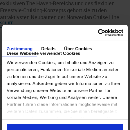
exklusiven The Haven-Bereichs und des flexiblen
Freestyle-Cruising-Konzepts gehört sie zu den
attraktivsten Neubauten der Norwegian Cruise Line.
SCHIFF
Schiffskategorie
Schiffstyp
Norwegian Cruise Line
Zustimmung
Details
Über Cookies
Diese Webseite verwendet Cookies
Baujahr
2027
Wir verwenden Cookies, um Inhalte und Anzeigen zu
personalisieren, Funktionen für soziale Medien anbieten
Geschwindigkeit
22 kn
zu können und die Zugriffe auf unsere Website zu
Anz. Kabinen
1760
analysieren. Außerdem geben wir Informationen zu Ihrer
Verwendung unserer Website an unsere Partner für
Anz. Passagiere
3840
soziale Medien, Werbung und Analysen weiter. Unsere
Gewicht/Tonnen
172000
Partner führen diese Informationen möglicherweise mit
weiteren Daten zusammen, die Sie ihnen bereitgestellt
Länge
344
haben oder die sie im Rahmen Ihrer Nutzung der Dienste
Breite
41
gesammelt haben.