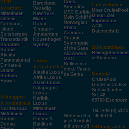
TOP
Costa
Barcelona
Unternehmen
Smeralda
Reiseziele
Venedig
Über CruisePool
MSC Euribia
Mittelmeer
New York
Unser Ziel
Mein Schiff 6
Ostsee
Miami
Impressum
Norwegian
Grönland,
Dubai
AGB
Prima
Island,
Singapur
Datenschutz
Azamara
Spitsbergen
Amsterdam
Pursuit
Transatlantik
Kopenhagen
Symphonie
Kanaren
Sydney
Informationen
of the Seas
Karibik
Reisegutscheine
AIDAnova
Alaska
& Aktionen
MSC
Panamakanal
Luxus-
Bellissima
Emirate &
Kreuzfahrten
nicko Vasco
Orient
Alaska Luxus
Kontakt
da Gama
Südsee
Afrika Luxus
CruisePool
Hawaii
Asien Luxus
GmbH & Co KG
Galapagos
Schwalbacher
Luxus
Str. 48
Schnupper-
Karibik
65760 Eschborn
Kreuzfahrten
Luxus
Nordeuropa
Mittelmeer
Tel.: +49 (0) 6173
Mittelmeer
Luxus
Nehmen Sie
- 96 99 00
Karibik
Ostsee &
jetzt Kontakt
Donau
Baltikum
mit uns auf!
Öffnungszeiten