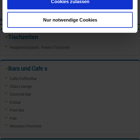
Cookies zulassen
Tiefgang
AUSSTATTUNG
Nur notwendige Cookies
Tischzeiten
✦
Hauptrestaurant: Feste Tischzeit
Bars und Cafe s
✦
Café/CoffeeBar
Club-Lounge
Cocktail Bar
Eisbar
Pool Bar
Pub
Weinbar/Vinothek